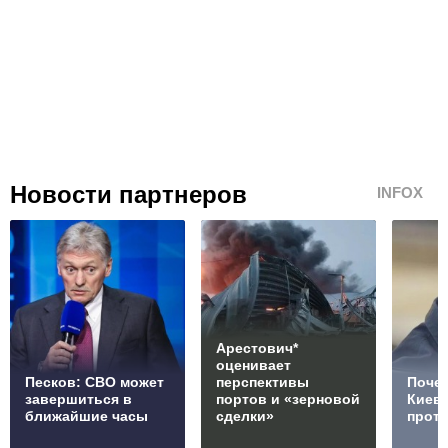
Новости партнеров
INFOX
Арестович*
оценивает
Песков: СВО может
перспективы
Почем
завершиться в
портов и «зерновой
Киев
ближайшие часы
сделки»
проти