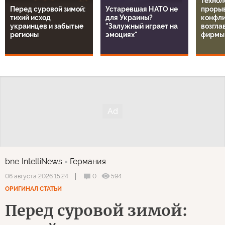
технол
Перед суровой зимой:
Устаревшая НАТО не
прорыв
тихий исход
для Украины?
конфли
украинцев и забытые
"Залужный играет на
возгла
регионы
эмоциях"
фирмы
bne IntelliNews
Германия
0
594
06 августа 2026 15:24
ОРИГИНАЛ СТАТЬИ
Перед суровой зимой: