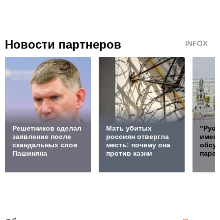
Новости партнеров
INFOX
Решетников cделал
Мать убитых
"Русс
заявление после
россиян отвергла
именн
скандальных слов
месть: почему она
обсу
Пашиняна
против казни
пара