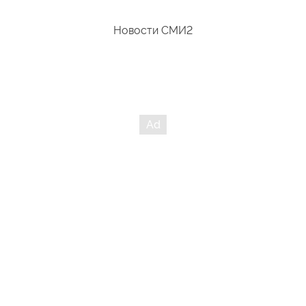
кровь давно пустили по Темзе!
Новости СМИ2