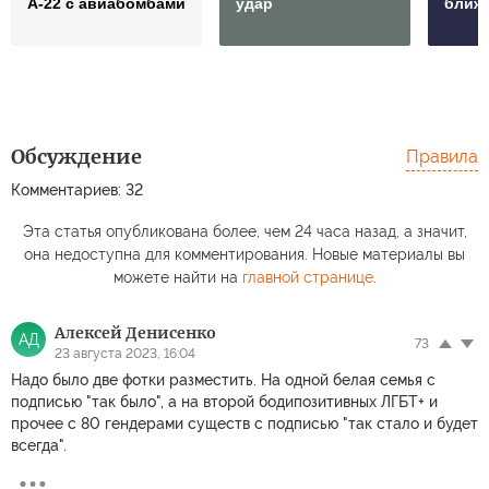
А-22 с авиабомбами
удар
ближ
Обсуждение
Правила
Комментариев: 32
Эта статья опубликована более, чем 24 часа назад, а значит,
она недоступна для комментирования. Новые материалы вы
можете найти на
главной странице
.
Алексей Денисенко
АД
73
23 августа 2023, 16:04
Надо было две фотки разместить. На одной белая семья с
подписью "так было", а на второй бодипозитивных ЛГБТ+ и
прочее с 80 гендерами существ с подписью "так стало и будет
всегда".