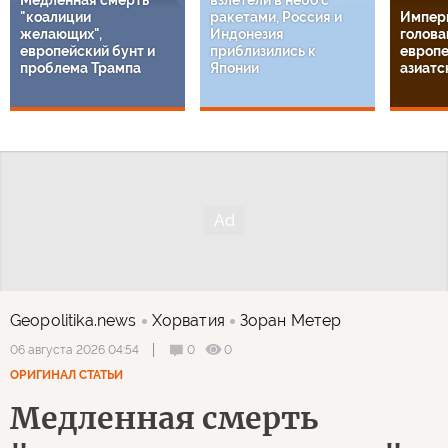
Медленная смерть
взлетели в небо с
"коалиции
ракетами, Россия и
Импери
желающих",
Индонезия
головам
европейский бунт и
приблизились к
европе
проблема Трампа
Японии
азиатс
Geopolitika.news
Хорватия
Зоран Метер
0
0
06 августа 2026 04:54
ОРИГИНАЛ СТАТЬИ
Медленная смерть