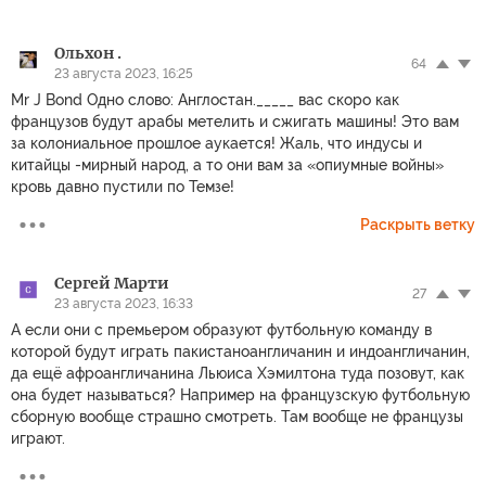
Ольхон .
64
23 августа 2023, 16:25
Mr J Bond Одно слово: Англостан._____ вас скоро как
французов будут арабы метелить и сжигать машины! Это вам
за колониальное прошлое аукается! Жаль, что индусы и
китайцы -мирный народ, а то они вам за «опиумные войны»
кровь давно пустили по Темзе!
Раскрыть ветку
Сергей Марти
27
23 августа 2023, 16:33
А если они с премьером образуют футбольную команду в
которой будут играть пакистаноангличанин и индоангличанин,
да ещё афроангличанина Льюиса Хэмилтона туда позовут, как
она будет называться? Например на французскую футбольную
сборную вообще страшно смотреть. Там вообще не французы
играют.