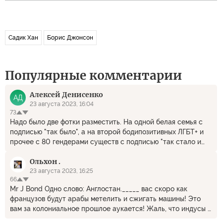
Садик Хан
Борис Джонсон
Популярные комментарии
Алексей Денисенко
АД
23 августа 2023, 16:04
73
Надо было две фотки разместить. На одной белая семья с
подписью "так было", а на второй бодипозитивных ЛГБТ+ и
прочее с 80 гендерами существ с подписью "так стало и
будет всегда".
Ольхон .
23 августа 2023, 16:25
66
Mr J Bond Одно слово: Англостан._____ вас скоро как
французов будут арабы метелить и сжигать машины! Это
вам за колониальное прошлое аукается! Жаль, что индусы и
китайцы -мирный народ, а то они вам за «опиумные войны»