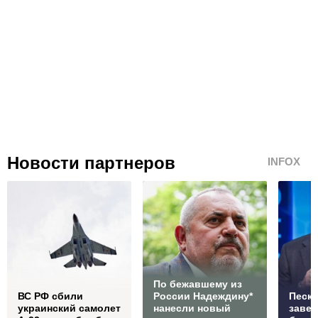
Новости партнеров
INFOX
По бежавшему из
ВС РФ сбили
России Надеждину*
Песко
украинский самолет
нанесли новый
заве