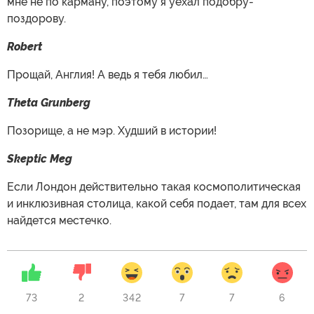
мне не по карману, поэтому я уехал подобру-
поздорову.
Robert
Прощай, Англия! А ведь я тебя любил…
Theta Grunberg
Позорище, а не мэр. Худший в истории!
Skeptic Meg
Если Лондон действительно такая космополитическая
и инклюзивная столица, какой себя подает, там для всех
найдется местечко.
73
2
342
7
7
6