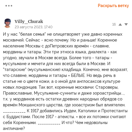
Раскрыть ветку
Villy_Churak
16
23 августа 2023, 17:40
И у нас "белая семья" не олицетворяет уже давно коренных
москвичей. Сейчас - ясно почему. Но и раньше! Коренное
население Москвы с доПетровских времён - славяне,
мордвины и татары. Эти три этноса языка, диалекта - как
угодно, звучали в Москве всегда. Более того - татары -
мусульмане и мечети для них всегда были в Москве. И
"татарские" (мусульманские) кладбища. Конечно, мне возразят,
что славяне, мордвины и татары = БЕЛЫЕ. Но ведь речь в
статье не о цвете кожи, а о иной для англосаксов культуре
новых лондонцев. Так вот, коренные москвичи: Староверы,
Православные, Мусульмане-сунниты и даже зороастрийцы...,
т.к. у мордвинов есть остатки древних народных обрядов со
времён Мокшанского царства, где зооастризм был влиятелен.
___________ К 1917 добавились Иудеи, Католики и Протестанты
с Буддистами. После 1917 - атеисты. = все их потомки считают
себя Коренными. ___________ И что? Чем недовольны
англичане?