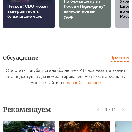
По бежавшему из
Украи
Песков: СВО может
России Надеждину*
Европ
завершиться в
нанесли новый
войну
ближайшие часы
удар
Росс
Обсуждение
Правила
Эта статья опубликована более, чем 24 часа назад, а значит,
она недоступна для комментирования. Новые материалы вы
можете найти на
главной странице
.
Рекомендуем
1
/
14