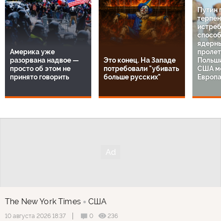
Путин 
терпен
истреб
способ
ядерны
Америка уже
пролет
разорвана надвое —
Это конец. На Западе
Польши
просто об этом не
потребовали "убивать
США ме
принято говорить
больше русских"
Европа
The New York Times
США
0
236
10 августа 2026 18:37