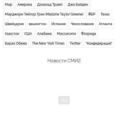
Мир
Америка
Дональд Трамп
Джо Байден
Марджори Тейлор Грин (Marjorie Taylor Greene)
ФБР
Техас
Швейцария
вашингтон
Испания
Чехословакия
Атланта
Хьюстон
США
Алабама
Миссисипи
Флорида
Барак Обама
The New York Times
Twitter
"Конфедерация"
Новости СМИ2