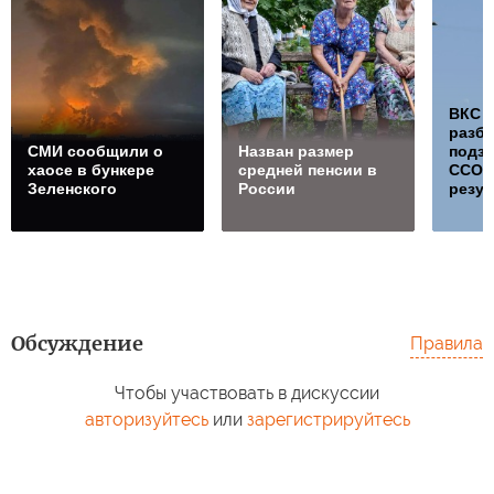
ВКС 
разб
СМИ сообщили о
Назван размер
подз
хаосе в бункере
средней пенсии в
ССО, 
Зеленского
России
резул
Обсуждение
Правила
Чтобы участвовать в дискуссии
авторизуйтесь
или
зарегистрируйтесь