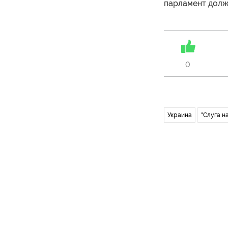
парламент должн
0
Украина
"Слуга н