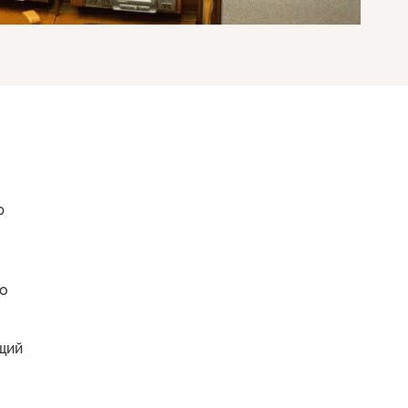
ю
го
щий