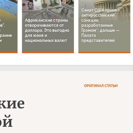
Сенат США принял
антироссийские
е
Африканские страны
санкции,
в".
отворачиваются от
разработанные
и
доллара. Это выгодно
Грэмом*; дальше —
краине
для юаня и
Палата
м
национальных валют
представителей
ОРИГИНАЛ СТАТЬИ
кие
ой