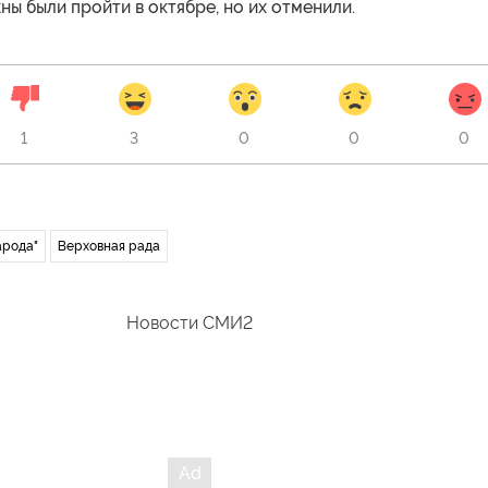
ы были пройти в октябре, но их отменили.
1
3
0
0
0
арода"
Верховная рада
Новости СМИ2