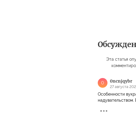
Обсужде
Эта статья опу
комментиро
0ncnjqybr
0
27 августа 2023
Особенности вукр
надувательством. 