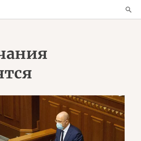
нчания
ятся