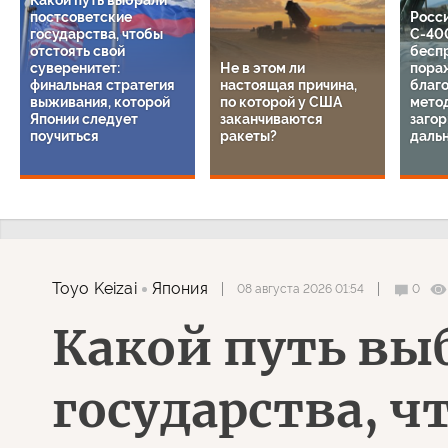
Какой путь выбрали
постсоветские
Росс
государства, чтобы
С-40
отстоять свой
бесп
суверенитет:
Не в этом ли
пора
финальная стратегия
настоящая причина,
благ
выживания, которой
по которой у США
мето
Японии следует
заканчиваются
загор
поучиться
ракеты?
даль
Toyo Keizai
Япония
08 августа 2026 01:54
0
Какой путь вы
государства, ч