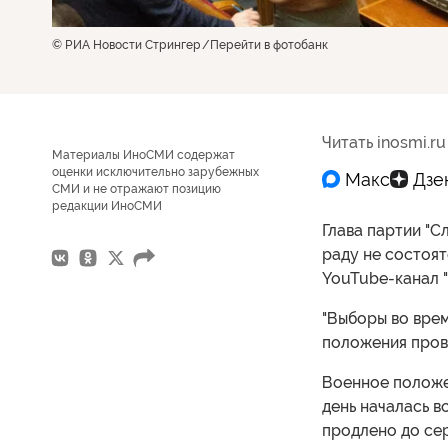
© РИА Новости Стрингер
Перейти в фотобанк
Читать inosmi.ru
Материалы ИноСМИ содержат
оценки исключительно зарубежных
СМИ и не отражают позицию
редакции ИноСМИ
Глава партии "С
раду не состоят
YouTube-канал "
"Выборы во врем
положения прове
Военное положе
день началась 
продлено до се