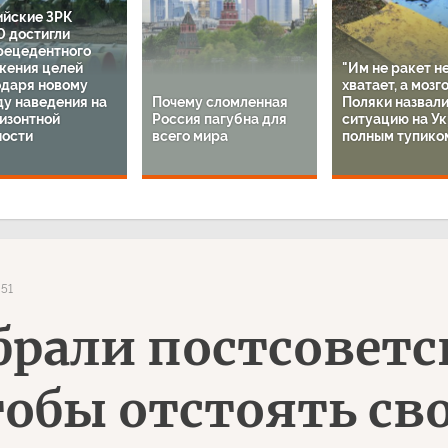
ийские ЗРК
0 достигли
рецедентного
жения целей
"Им не ракет н
одаря новому
хватает, а мозго
ду наведения на
Почему сломленная
Поляки назвал
изонтной
Россия пагубна для
ситуацию на У
ности
всего мира
полным тупико
51
брали постсоветс
тобы отстоять св