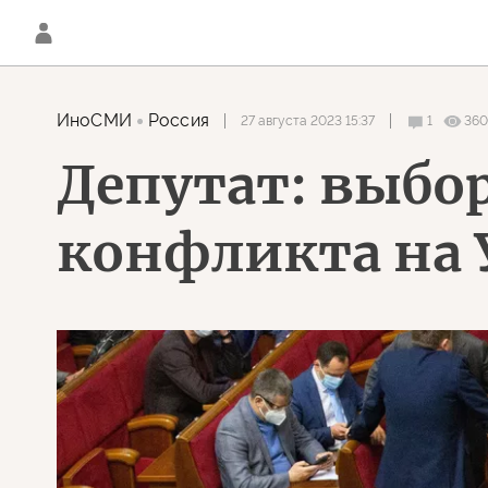
ИноСМИ
Россия
27 августа 2023 15:37
1
360
Депутат: выбо
конфликта на 