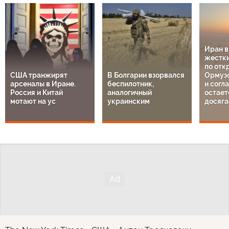
Иран 
жестки
по отк
США транжирят
В Болгарии взорвался
Ормузс
арсеналы в Иране.
беспилотник,
и согл
Россия и Китай
аналогичный
остает
мотают на ус
украинским
досяга