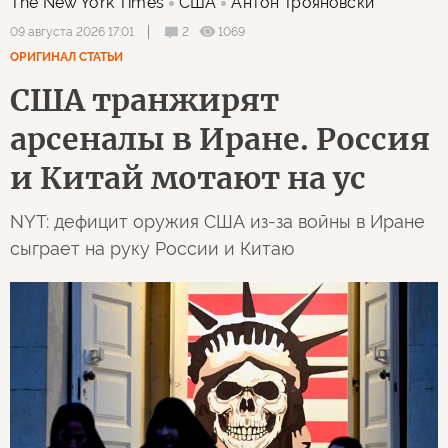
The New York Times
США
Антон Трояновски
2
1069
09 августа 2026 17:01
ОРИГИНАЛ СТАТЬИ
США транжирят
арсеналы в Иране. Россия
и Китай мотают на ус
NYT: дефицит оружия США из-за войны в Иране
сыграет на руку России и Китаю