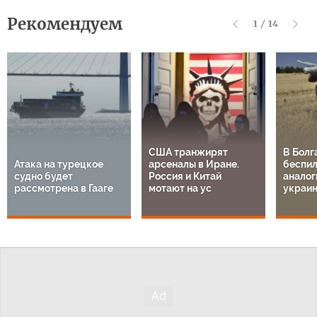
Рекомендуем
1
/
14
США транжирят
В Болг
Атака на турецкое
арсеналы в Иране.
беспил
судно будет
Россия и Китай
аналог
рассмотрена в Гааге
мотают на ус
украи