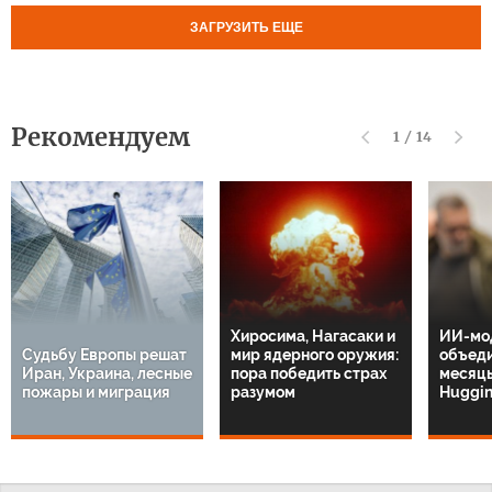
ЗАГРУЗИТЬ ЕЩЕ
Рекомендуем
1
/
14
Хиросима, Нагасаки и
ИИ-мо
Судьбу Европы решат
мир ядерного оружия:
объеди
Иран, Украина, лесные
пора победить страх
месяцы
пожары и миграция
разумом
Huggin