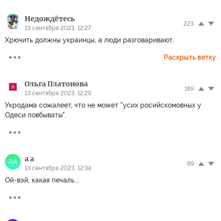
Недождётесь
223
13 сентября 2023, 12:27
Хрючить должны украинцы, а люди разговаривают.
Раскрыть ветку
Ольга Платонова
189
13 сентября 2023, 12:29
Укродама сожалеет, что не может "усих росийскомовных у
Одеси повбываты".
a a
AA
89
13 сентября 2023, 12:34
Ой-вэй, какая печаль...