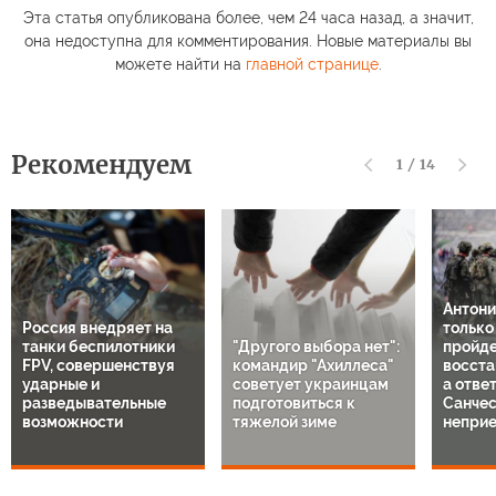
Эта статья опубликована более, чем 24 часа назад, а значит,
она недоступна для комментирования. Новые материалы вы
можете найти на
главной странице
.
Рекомендуем
1
/
14
Антони
Россия внедряет на
только
танки беспилотники
"Другого выбора нет":
пройде
FPV, совершенствуя
командир "Ахиллеса"
восста
ударные и
советует украинцам
а отве
разведывательные
подготовиться к
Санче
возможности
тяжелой зиме
непри