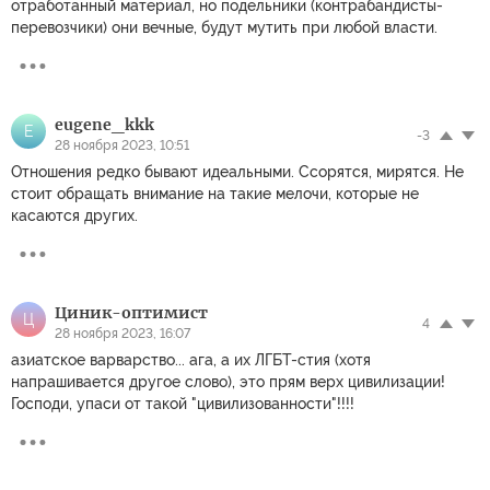
отработанный материал, но подельники (контрабандисты-
перевозчики) они вечные, будут мутить при любой власти.
eugene_kkk
E
-3
28 ноября 2023, 10:51
Отношения редко бывают идеальными. Ссорятся, мирятся. Не
стоит обращать внимание на такие мелочи, которые не
касаются других.
Циник-оптимист
Ц
4
28 ноября 2023, 16:07
азиатское варварство... ага, а их ЛГБТ-стия (хотя
напрашивается другое слово), это прям верх цивилизации!
Господи, упаси от такой "цивилизованности"!!!!