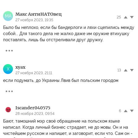
Макс АнтиНАТОвец
МА
25
27 ноября 2023, 19:35
Было бы неплохо, если бы бандерлоги и ляхи сцепились между
собой... Для такого дела не жалко даже им оружие втихушку
поставлять, лишь бы отстреливали друг дружку.
xyax
X
13
27 ноября 2023, 21:11
если подумать, до Украины Лвив был польским городом
Iscander040575
6
28 ноября 2023, 09:54
Бают, тамошний мэр своё обращение на польском языке
написал. Когда личный бизнес страдает, не до мовы. Он и на
чистейшем русском и напишет, и заговорит, если что. Сам он -