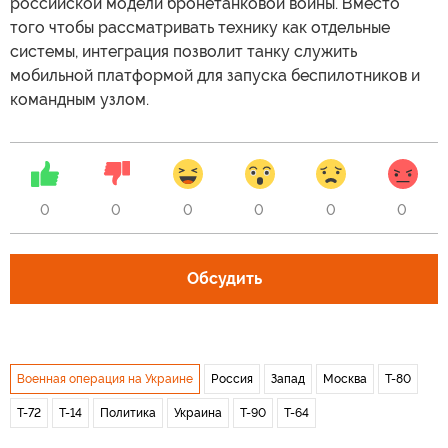
российской модели бронетанковой войны. Вместо
того чтобы рассматривать технику как отдельные
системы, интеграция позволит танку служить
мобильной платформой для запуска беспилотников и
командным узлом.
0
0
0
0
0
0
Обсудить
Военная операция на Украине
Россия
Запад
Москва
Т-80
Т-72
Т-14
Политика
Украина
Т-90
Т-64