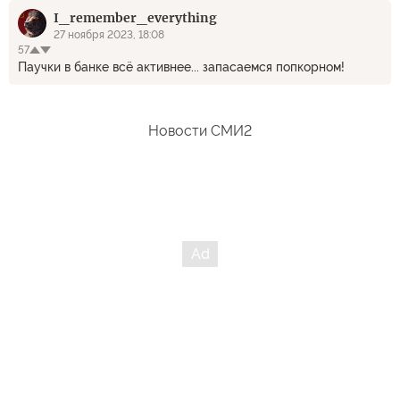
дальнобойщиков будут сваливать в придорожные канавы,
I_remember_everything
тогда поляки возможно прозреют, какую змею пригрели.
27 ноября 2023, 18:08
57
Паучки в банке всё активнее... запасаемся попкорном!
Новости СМИ2