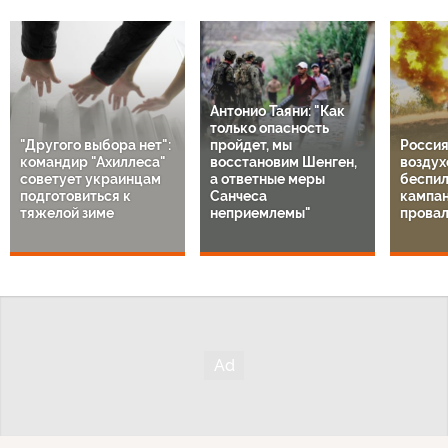
Антонио Таяни: "Как
только опасность
"Другого выбора нет":
пройдет, мы
Россия
командир "Ахиллеса"
восстановим Шенген,
воздух
советует украинцам
а ответные меры
беспил
подготовиться к
Санчеса
кампа
тяжелой зиме
неприемлемы"
провал