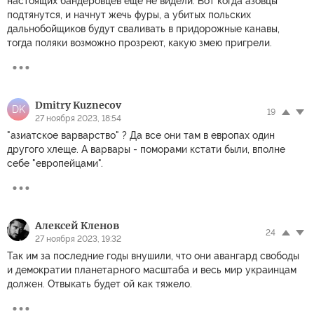
настоящих бандеровцев еще не видели. Вот когда азовцы
подтянутся, и начнут жечь фуры, а убитых польских
дальнобойщиков будут сваливать в придорожные канавы,
тогда поляки возможно прозреют, какую змею пригрели.
Dmitry Kuznecov
DK
19
27 ноября 2023, 18:54
"азиатское варварство" ? Да все они там в европах один
другого хлеще. А варвары - поморами кстати были, вполне
себе "европейцами".
Алексей Кленов
24
27 ноября 2023, 19:32
Так им за последние годы внушили, что они авангард свободы
и демократии планетарного масштаба и весь мир украинцам
должен. Отвыкать будет ой как тяжело.