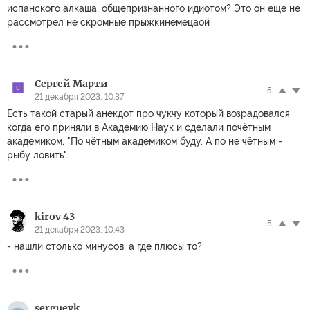
испанского алкаша, общепризнанного идиотом? Это он еще не
рассмотрел не скромные прыжкинемецаой
Сергей Марти
5
21 декабря 2023, 10:37
Есть такой старый анекдот про чукчу который возрадовался
когда его приняли в Академию Наук и сделали почётным
академиком. "По чётным академиком буду. А по не чётным -
рыбу ловить".
kirov 43
5
21 декабря 2023, 10:43
- нашли столько минусов, а где плюсы то?
sergueyk