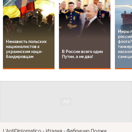
Меры 
россий
Ненависть польских
флота?
националистов к
танкер
украинским наци-
В России всего один
наскол
бандеровцам
Путин, а не два!
санкц
L'AntiDiplomatico
Италия
Фабрицио Поджи