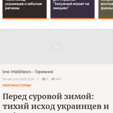
украинцев и забытые
"Залужный играет на
возгла
регионы
эмоциях"
фирмы
bne IntelliNews
Германия
0
480
06 августа 2026 15:24
ОРИГИНАЛ СТАТЬИ
Перед суровой зимой:
тихий исход украинцев и