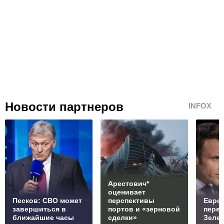
Новости партнеров
INFOX
Арестович*
оценивает
Песков: СВО может
перспективы
Европ
завершиться в
портов и «зерновой
перем
ближайшие часы
сделки»
Зелен