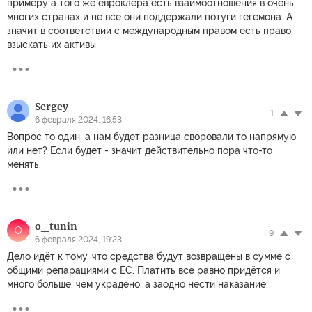
примеру а того же евроклера есть взаимоотношения в очень
многих странах и не все они поддержали потуги гегемона. А
значит в соответствии с международным правом есть право
взыскать их активы
Sergey
1
6 февраля 2024, 16:53
Вопрос то один: а нам будет разница своровали то напрямую
или нет? Если будет - значит действительно пора что-то
менять.
o_tunin
O
9
6 февраля 2024, 19:23
Дело идёт к тому, что средства будут возвращены в сумме с
общими репарациями с ЕС. Платить все равно придётся и
много больше, чем украдено, а заодно нести наказание.