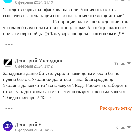
6 февраля 2024, 14:40
"Средства будут конфискованы, если Россия откажется
выплачивать репарации после окончания боевых действий" ---
--------------------------- Репарации платит побежденный, так
что вы всё нам оплатите и с процентами. А вообще смешные
они, эти европейцы...))) Так уверенно делят наши деньги, ДБ
Дмитрий Молодцов
33
6 февраля 2024, 14:42
Западнюки давно бы уже украли наши деньги, если бы не
нужно было с Украиной делиться. Типа, благородно для
Украины денежки-то "конфискуют". Ведь Россия-то заберёт в
ответ западнюковые активы - и использует, как сама захочет.
"Обидно, клянусь!.."© :-)
Раскрыть ветку
Дмитрий У
ДУ
6
6 февраля 2024, 14:56