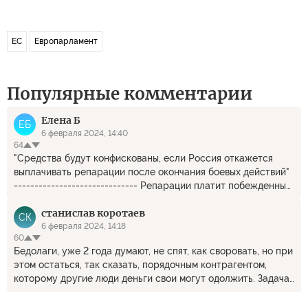
ЕС
Европарламент
Популярные комментарии
Елена Б
ЕБ
6 февраля 2024, 14:40
64
"Средства будут конфискованы, если Россия откажется
выплачивать репарации после окончания боевых действий"
------------------------------ Репарации платит побежденный,
так что вы всё нам оплатите и с процентами. А вообще
станислав коротаев
смешные они, эти европейцы...))) Так уверенно делят наши
СК
деньги, ДБ
6 февраля 2024, 14:18
60
Бедолаги, уже 2 года думают, не спят, как своровать, но при
этом остаться, так сказать, порядочным контрагентом,
которому другие люди деньги свои могут одолжить. Задача
наисложнейшая! И парики, и приклеенные усы, и даже
поддельный паспорт не помогут!