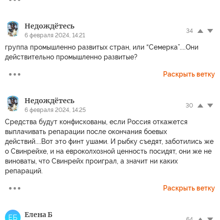
Недождётесь
34
6 февраля 2024, 14:21
группа промышленно развитых стран, или “Семерка”....Они
действительно промышленно развитые?
Раскрыть ветку
Недождётесь
30
6 февраля 2024, 14:25
Средства будут конфискованы, если Россия откажется
выплачивать репарации после окончания боевых
действий....Вот это финт ушами. И рыбку съедят, заботились же
о Свинрейхе, и на евроколхозной ценность посидят, они же не
виноваты, что Свинрейх проиграл, а значит ни каких
репараций.
Раскрыть ветку
Елена Б
ЕБ
64