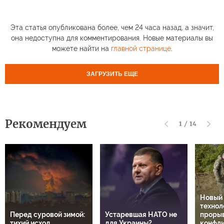
Эта статья опубликована более, чем 24 часа назад, а значит,
она недоступна для комментирования. Новые материалы вы
можете найти на
главной странице
.
ЗАГРУЗИТЬ ЕЩЕ
Рекомендуем
1
/
14
Новый
технол
Перед суровой зимой:
Устаревшая НАТО не
прорыв
тихий исход
для Украины?
конфли