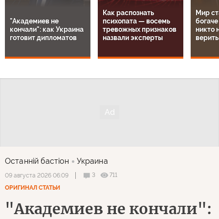
Как распознать
Мир ст
"Академиев не
психопата — восемь
богаче
кончали": как Украина
тревожных признаков
никто н
готовит дипломатов
назвали эксперты
верить
Останнiй бастiон
Украина
3
711
09 августа 2026 06:09
ОРИГИНАЛ СТАТЬИ
"Академиев не кончали":