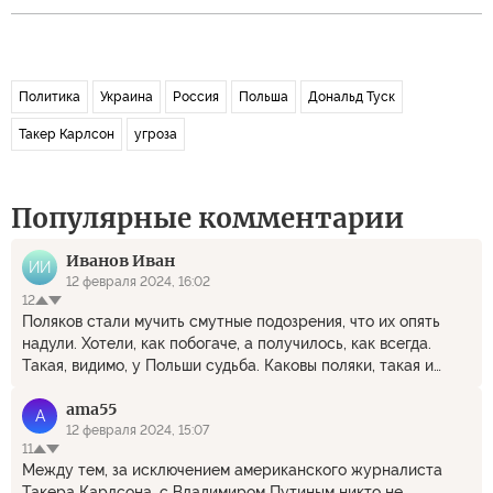
Политика
Украина
Россия
Польша
Дональд Туск
Такер Карлсон
угроза
Популярные комментарии
Иванов Иван
ИИ
12 февраля 2024, 16:02
12
Поляков стали мучить смутные подозрения, что их опять
надули. Хотели, как побогаче, а получилось, как всегда.
Такая, видимо, у Польши судьба. Каковы поляки, такая и
судьба у Польши. И нечего кивать на англо-саксов, коли у
ama55
самих кривая рожа.
A
12 февраля 2024, 15:07
11
Между тем, за исключением американского журналиста
Такера Карлсона, с Владимиром Путиным никто не