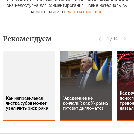
она недоступна для комментирования. Новые материалы вы
можете найти на
главной странице
.
Рекомендуем
1
/
14
Как ра
Как неправильная
"Академиев не
психоп
чистка зубов может
кончали": как Украина
тревож
увеличить риск рака
готовит дипломатов
назвал