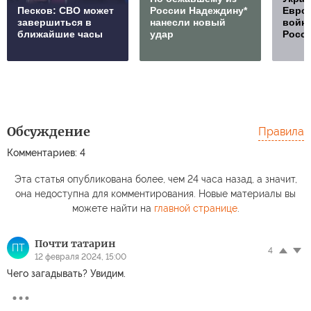
Песков: СВО может
России Надеждину*
Европ
завершиться в
нанесли новый
войну
ближайшие часы
удар
Росс
Обсуждение
Правила
Комментариев: 4
Эта статья опубликована более, чем 24 часа назад, а значит,
она недоступна для комментирования. Новые материалы вы
можете найти на
главной странице
.
Почти татарин
ПТ
4
12 февраля 2024, 15:00
Чего загадывать? Увидим.