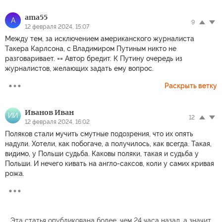
ama55
A
9
12 февраля 2024, 15:07
Между тем, за исключением американского журналиста
Такера Карлсона, с Владимиром Путиным никто не
разговаривает. == Автор бредит. К Путину очередь из
журналистов, желающих задать ему вопрос.
Раскрыть ветку
Иванов Иван
ИИ
12
12 февраля 2024, 16:02
Поляков стали мучить смутные подозрения, что их опять
надули. Хотели, как побогаче, а получилось, как всегда. Такая,
видимо, у Польши судьба. Каковы поляки, такая и судьба у
Польши. И нечего кивать на англо-саксов, коли у самих кривая
рожа.
Эта статья опубликована более, чем 24 часа назад, а значит,