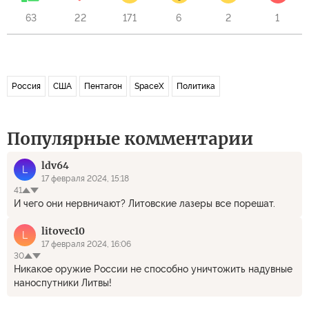
63
22
171
6
2
1
Россия
США
Пентагон
SpaceX
Политика
Популярные комментарии
ldv64
L
17 февраля 2024, 15:18
41
И чего они нервничают? Литовские лазеры все порешат.
litovec10
L
17 февраля 2024, 16:06
30
Никакое оружие России не способно уничтожить надувные
наноспутники Литвы!