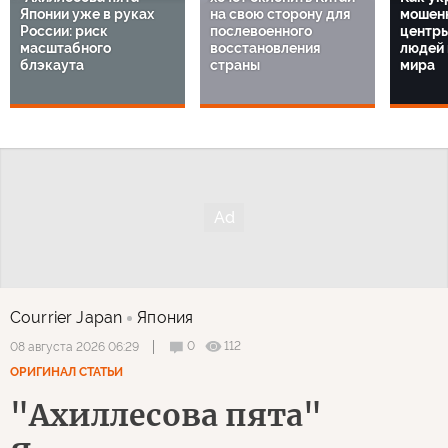
Японии уже в руках
на свою сторону для
мошенн
России: риск
послевоенного
центр
масштабного
восстановления
людей 
блэкаута
страны
мира
Courrier Japan
Япония
0
112
08 августа 2026 06:29
ОРИГИНАЛ СТАТЬИ
"Ахиллесова пята"