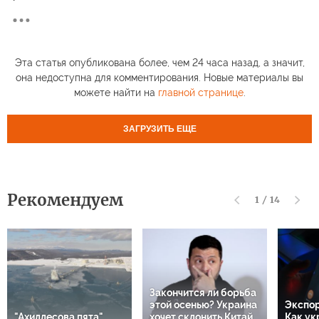
Эта статья опубликована более, чем 24 часа назад, а значит,
она недоступна для комментирования. Новые материалы вы
можете найти на
главной странице
.
ЗАГРУЗИТЬ ЕЩЕ
Рекомендуем
1
/
14
Закончится ли борьба
этой осенью? Украина
Экспор
"Ахиллесова пята"
хочет склонить Китай
Как ук