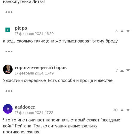
наноспутники Литвы!
pit po
8
17 февраля 2024, 16:29
а ведь сколько таких ;они же тупые:поверят этому бреду
сорокчетвёртый барак
7
17 февраля 2024, 16:49
Ужастики очередные. Есть способы и проще и жёстче.
aaddoocc
A
30
17 февраля 2024, 17:22
Что-то мне начинает напоминать старый сюжет "звездных
войн" Рейгана. Только ситуация диаметрально
противоположная.