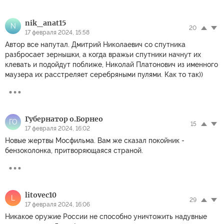
nik_anat15
N
20
17 февраля 2024, 15:58
Автор все напутал. Дмитрий Николаевич со спутника
разбросает зернышки, а когда вражьи спутники начнут их
клевать и подойдут поближе, Николай Платонович из именного
маузера их расстреляет серебряными пулями. Как то так))
Губернатор о.Борнео
ГО
15
17 февраля 2024, 16:02
Новые жертвы Мосфильма. Вам же сказал покойник -
бензоколонка, притворяющаяся страной.
litovec10
L
29
17 февраля 2024, 16:06
Никакое оружие России не способно уничтожить надувные