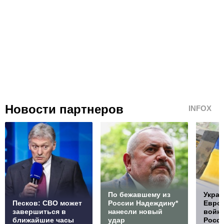
Новости партнеров
INFOX
По бежавшему из
Украи
Песков: СВО может
России Надеждину*
Европ
завершиться в
нанесли новый
войну
ближайшие часы
удар
Росс