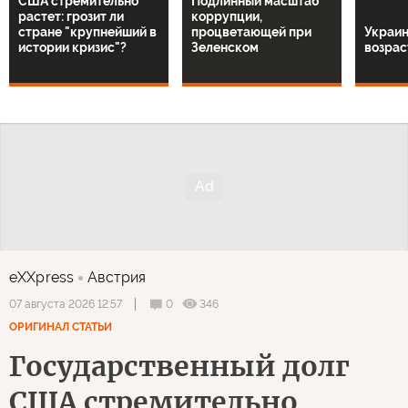
США стремительно
Подлинный масштаб
растет: грозит ли
коррупции,
стране "крупнейший в
процветающей при
Украин
истории кризис"?
Зеленском
возрас
eXXpress
Австрия
0
346
07 августа 2026 12:57
ОРИГИНАЛ СТАТЬИ
Государственный долг
США стремительно