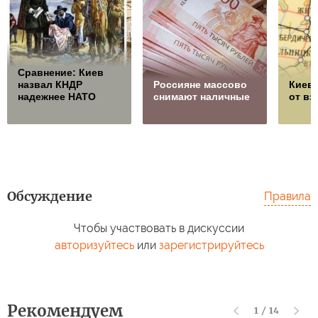
Сравнение: Киев
назвал КНДР
Россияне массово
Киев 
надежнее НАТО
снимают наличные
от в
Обсуждение
Правила
Чтобы участвовать в дискуссии
авторизуйтесь
или
зарегистрируйтесь
Рекомендуем
1
/
14