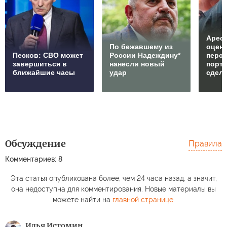
Арест
По бежавшему из
оцен
Песков: СВО может
России Надеждину*
перс
завершиться в
нанесли новый
порто
ближайшие часы
удар
сдел
Обсуждение
Правила
Комментариев: 8
Эта статья опубликована более, чем 24 часа назад, а значит,
она недоступна для комментирования. Новые материалы вы
можете найти на
главной странице
.
Илья Истомин