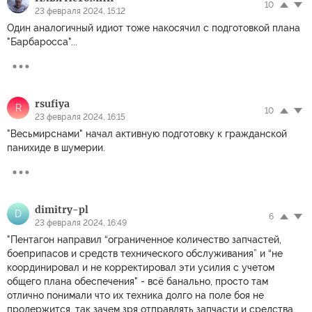
10
23 февраля 2024, 15:12
Один аналогичный идиот тоже накосячил с подготовкой плана
"Барбаросса"...
rsufiya
R
10
23 февраля 2024, 16:15
"Весьмирснами" начал активную подготовку к гражданской
панихиде в шумерии.
dimitry-pl
D
6
23 февраля 2024, 16:49
"Пентагон направил “ограниченное количество запчастей,
боеприпасов и средств технического обслуживания” и “не
координировал и не корректировал эти усилия с учетом
общего плана обеспечения" - всё банально, просто там
отлично понимали что их техника долго на поле боя не
продержится, так зачем зря отправлять запчасти и средства