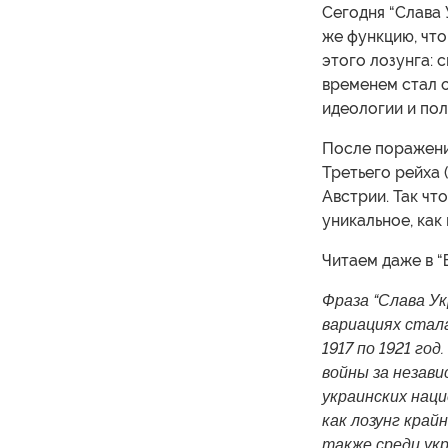
Сегодня “Слава 
же функцию, что
этого лозунга: 
временем стал 
идеологии и пол
После поражени
Третьего рейха (
Австрии. Так чт
уникальное, как
Читаем даже в “
Фраза “Слава Ук
вариациях стала
1917 по 1921 го
войны за незави
украинских наци
как лозунг край
также среди укр