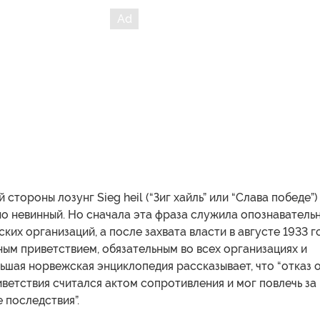
 стороны лозунг Sieg heil (“Зиг хайль” или “Слава победе”)
о невинный. Но сначала эта фраза служила опознаватель
ких организаций, а после захвата власти в августе 1933 г
ым приветствием, обязательным во всех организациях и
ьшая норвежская энциклопедия рассказывает, что “отказ 
ветствия считался актом сопротивления и мог повлечь за
 последствия”.