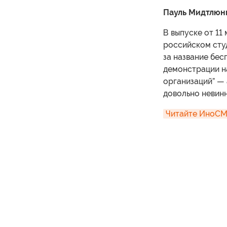
Пауль Мидтлюнг 
В выпуске от 11
российском студ
за название бес
демонстрации н
организаций” — а
довольно невинн
Читайте ИноСМИ