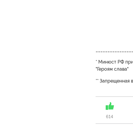
_______________
* Минюст РФ при
"Героям слава"
** Запрещенная 
614