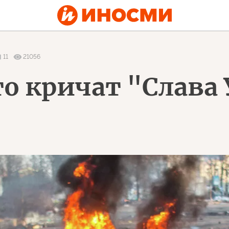
11
21056
то кричат "Слава