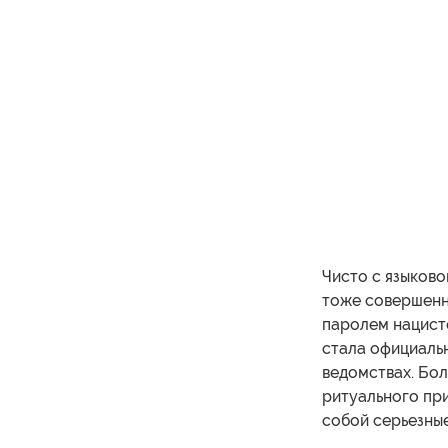
Чисто с языковой
тоже совершенн
паролем нацистс
стала официальн
ведомствах. Бол
ритуального при
собой серьезные