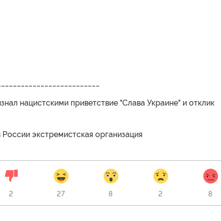
__________________________
знал нацистскими приветствие "Слава Украине" и отклик
в России экстремистская организация
2
27
8
2
8