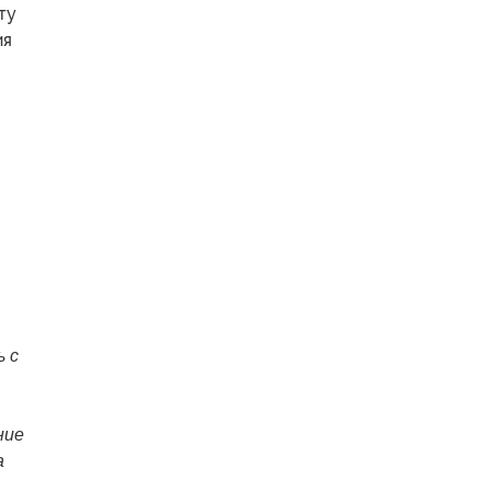
ту
ия
ь с
ние
а