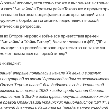
Украине” используется точно так же и выполняет в стране 
 и клич “Зиг хайль” в Третьем рейхе.Такова же и предыстор
сначала он бытовал среди фашистских организаций, а со
оружием в борьбе за гегемонию националистической
итические репрессии.
я во Второй мировой войне все приветствия времен
“Зиг хайль" и "Хайль Гитлер”) были запрещены в ФРГ, ГДР и
о выходит, что российское законодательство не такое уж
 может показаться на первый взгляд?
Википедии”:
раине” впервые появилась в начале ХХ века и в разных
 популярной во время Украинской войны за независимост
д. Отзыв “Героям слава”* был добавлен в годы Украинской
симость или позже, в 1920-х годы, среди членов Легиона
оналистов. В 1930-е годы фраза получила широкое хожде
не правой Организации украинских националистов (ОУН)**, 
аинской диаспоры и беженцев на Западе в эпоху холодной