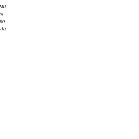
ми,
ся
го
ода