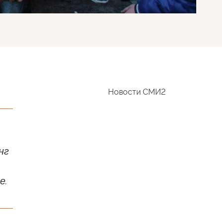
Новости СМИ2
нг
е.