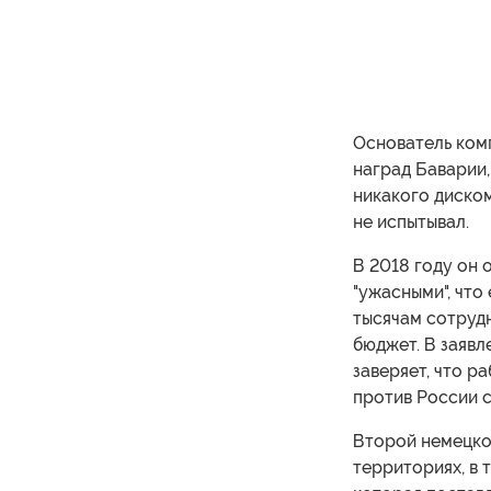
Основатель комп
наград Баварии,
никакого диском
не испытывал.
В 2018 году он 
"ужасными", что
тысячам сотруд
бюджет. В заявл
заверяет, что р
против России с
Второй немецко
территориях, в