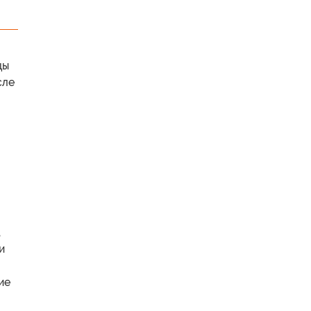
цы
сле
,
и
ие