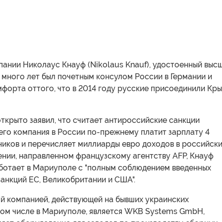
ании Николаус Кнауф (Nikolaus Knauf), удостоенный выс
 много лет был почетным консулом России в Германии и
форта оттого, что в 2014 году русские присоединили Кры
открыто заявил, что считает антироссийские санкции
 его компания в России по-прежнему платит зарплату 4
ников и перечисляет миллиарды евро доходов в российск
ении, направленном французскому агентству AFP, Кнауф
аботает в Мариуполе с "полным соблюдением введенных
анкций ЕС, Великобритании и США".
й компанией, действующей на бывших украинских
 том числе в Мариуполе, является WKB Systems GmbH,