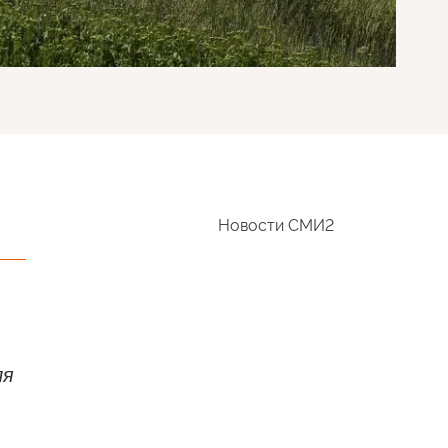
Новости СМИ2
ля
.