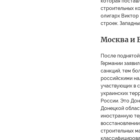
которая постав
строительных к
олигарх Виктор
строек. Западны
Москва и 
После поднятой
Германии заявил
санкций, тем бо
российскими на
участвующих в 
украинских терр
России. Это Дон
Донецкой облас
иностранную те
восстановлении
строительных ма
классифицирова