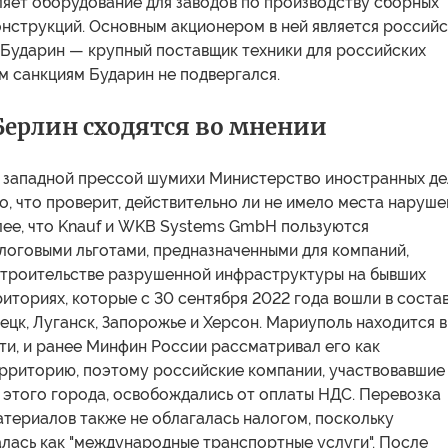
ляет оборудование для заводов по производству сборных
онструкций. Основным акционером в ней является россий
 Бударин — крупный поставщик техники для российских
м санкциям Бударин не подвергался.
Берлин сходятся во мнении
 западной прессой шумихи Министерство иностранных де
о, что проверит, действительно ли не имело места наруш
лее, что Knauf и WKB Systems GmbH пользуются
логовыми льготами, предназначенными для компаний,
строительстве разрушенной инфраструктуры на бывших
иториях, которые с 30 сентября 2022 года вошли в соста
ецк, Луганск, Запорожье и Херсон. Мариуполь находится в
ти, и ранее Минфин России рассматривал его как
рриторию, поэтому российские компании, участвовавшие
 этого города, освобождались от оплаты НДС. Перевозка
териалов также не облагалась налогом, поскольку
лась как "международные транспортные услуги". После