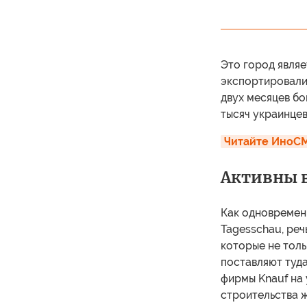
Это город являе
экспортировали 
двух месяцев б
тысяч украинцев
Читайте ИноСМ
Активны в
Как одновремен
Tagesschau, реч
которые не толь
поставляют туд
фирмы Knauf на
строительства ж