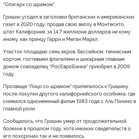
“Олигарх со шрамом”.
Гришин угодил в заголовки британских и американских
газет в 2020 году, продав свою виллу в Монтесито,
штат Калифорния, за 14,7 миллиона долларов не кому
иному, как принцу Гарри и Меган Маркл.
Участок площадью семь акров, бассейном, теннисным
кортом, гостевыми флигелями и шикарным главным
домом совладелец “РосЕвроБанка” приобрел в 2009
году.
Прозвище “Лицо со шрамом” прилепилось к Гришину
после покупки другого калифорнийского особняка, где
снимался одноименный фильм 1983 года с Аль Пачино в
главной роли.
Сообщалось, что Гришин умер от продолжительной
болезни в прошлом году, хотя никаких свидетельств о
его похоронах так и не появилось.