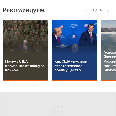
Рекомендуем
1
/
14
"Ахилл
Японии
Почему США
Как США упустили
России
проигрывают войну за
стратегическое
масшт
войной?
преимущество
блэкау