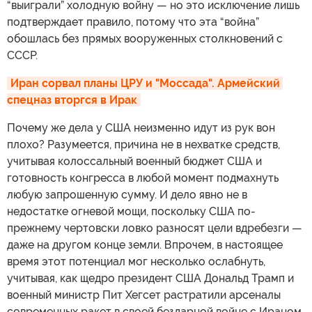
“выиграли” холодную войну — но это исключение лишь
подтверждает правило, потому что эта “война”
обошлась без прямых вооруженных столкновений с
СССР.
Иран сорвал планы ЦРУ и "Моссада". Армейский 
спецназ вторгся в Ирак
Почему же дела у США неизменно идут из рук вон
плохо? Разумеется, причина не в нехватке средств,
учитывая колоссальный военный бюджет США и
готовность конгресса в любой момент подмахнуть
любую запрошенную сумму. И дело явно не в
недостатке огневой мощи, поскольку США по-
прежнему чертовски ловко разносят цели вдребезги —
даже на другом конце земли. Впрочем, в настоящее
время этот потенциал мог несколько ослабнуть,
учитывая, как щедро президент США Дональд Трамп и
военный министр Пит Хегсет растратили арсеналы
современных ракет в своей бездарной войне с Ираном.