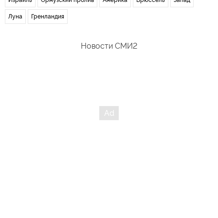
Израиль
Ормузский пролив
Америка
Брюссель
Запад
Луна
Гренландия
Новости СМИ2