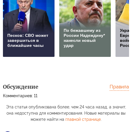
По бежавшему из
Украи
Песков: СВО может
России Надеждину*
Европ
завершиться в
нанесли новый
войну
ближайшие часы
удар
Росс
Обсуждение
Правила
Комментариев: 11
Эта статья опубликована более, чем 24 часа назад, а значит,
она недоступна для комментирования. Новые материалы вы
можете найти на
главной странице
.