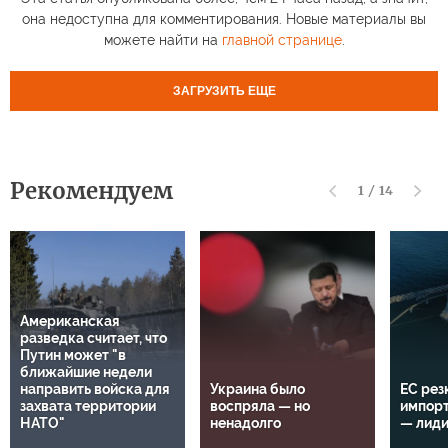
она недоступна для комментирования. Новые материалы вы
можете найти на
главной странице
.
ЗАГРУЗИТЬ ЕЩЕ
Рекомендуем
1
/
14
Американская
разведка считает, что
Путин может "в
ближайшие недели
направить войска для
Украина было
ЕС рез
захвата территории
воспряла — но
импорт
НАТО"
ненадолго
— лид