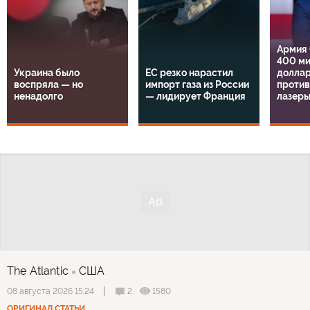
Армия
400 м
Украина было
ЕС резко нарастил
доллар
воспряла — но
импорт газа из России
проти
ненадолго
— лидирует Франция
лазер
The Atlantic
США
2
1580
08 августа 2026 15:24
ОРИГИНАЛ СТАТЬИ