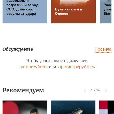
разбомбили
подземный город
Росс
ССО, дрон снял
Бунт начался в
управ
результат удара
Одессе
Starli
Обсуждение
Правила
Чтобы участвовать в дискуссии
авторизуйтесь
или
зарегистрируйтесь
Рекомендуем
1
/
14