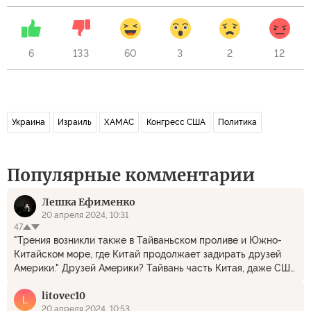
6
133
60
3
2
12
Украина
Израиль
ХАМАС
Конгресс США
Политика
Популярные комментарии
Лешка Ефименко
20 апреля 2024, 10:31
47
"Трения возникли также в Тайваньском проливе и Южно-
Китайском море, где Китай продолжает задирать друзей
Америки." Друзей Америки? Тайвань часть Китая, даже США
это признают, так кто кого здесь задевает? "потому что
litоvec10
Москва, Тегеран, Пекин и Пхеньян действительно ведут
L
себя как новая ось зла." Исходя из чего? Просто вбросил и
20 апреля 2024, 10:53