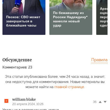
Арест
По бежавшему из
оцен
Песков: СВО может
России Надеждину*
перс
завершиться в
нанесли новый
порто
ближайшие часы
удар
сдел
Обсуждение
Правила
Комментариев: 23
Эта статья опубликована более, чем 24 часа назад, а значит,
она недоступна для комментирования. Новые материалы вы
можете найти на
главной странице
.
william blake
36
20 апреля 2024, 10:26