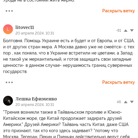
Уроды не в состоянии жить мирно.
Раскрыть ветку
litovec11
L
-81
20 апреля 2024, 10:31
Болтовня. Помощь Украине есть и будет и от Европы, и от США,
и от других стран мира. А Москва давно уже не смеётся- с тех
пор , как поняла, что в Украине встретили не цветами, а Запад
не такой уж меркантильный, и готов защищать свои западные
ценности- в данном случае- нерушимость границ суверенных
государств.
Раскрыть ветку
Лешка Ефименко
46
20 апреля 2024, 10:31
"Трения возникли также в Тайваньском проливе и Южно-
Китайском море, где Китай продолжает задирать друзей
Америки." Друзей Америки? Тайвань часть Китая, даже США
это признают, так кто кого здесь задевает? "потому что
Москва, Тегеран, Пекин и Пхеньян действительно ведут себя