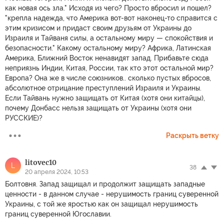
как новая ось зла." Исходя из чего? Просто вбросил и пошел?
"крепла надежда, что Америка вот-вот наконец-то справится с
этим кризисом и придаст своим друзьям от Украины до
Израиля и Тайваня силы, а остальному миру — спокойствия и
безопасности." Какому остальному миру? Африка, Латинская
Америка, Ближний Восток ненавидят запад. Прибавьте сюда
неприязнь Индии, Китая, России, так кто этот остальной мир?
Европа? Она же в числе союзников.. сколько пустых вбросов,
абсолютное отрицание преступлений Израиля и Украины.
Если Тайвань нужно защищать от Китая (хотя они китайцы),
почему Донбасс нельзя защищать от Украины (хотя они
РУССКИЕ)?
Раскрыть ветку
litоvec10
L
38
20 апреля 2024, 10:53
Болтовня. Запад защищал и продолжит защищать западные
ценности - в данном случае - нерушимость границ суверенной
Украины, с той же яростью как он защищал нерушимость
границ суверенной Югославии.