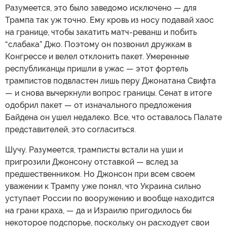
Разумеется, это было заведомо исключено — для
Трампа так уж точно. Ему кровь из носу подавай хаос
на границе, чтобы закатить матч-реванш и побить
“слабака” Джо. Поэтому он позвонил дружкам в
Конгрессе и велел отклонить пакет. Умеренные
республиканцы пришли в ужас — этот фортель
трампистов подвластен лишь перу Джонатана Свифта
— и снова вычеркнули вопрос границы. Сенат в итоге
одобрил пакет — от изначального предложения
Байдена он ушел недалеко. Все, что оставалось Палате
представителей, это согласиться.
Шучу. Разумеется, трамписты встали на уши и
пригрозили Джонсону отставкой — вслед за
предшественником. Но Джонсон при всем своем
уважении к Трампу уже понял, что Украина сильно
уступает России по вооружению и вообще находится
на грани краха, — да и Израилю пригодилось бы
некоторое подспорье, поскольку он расходует свои