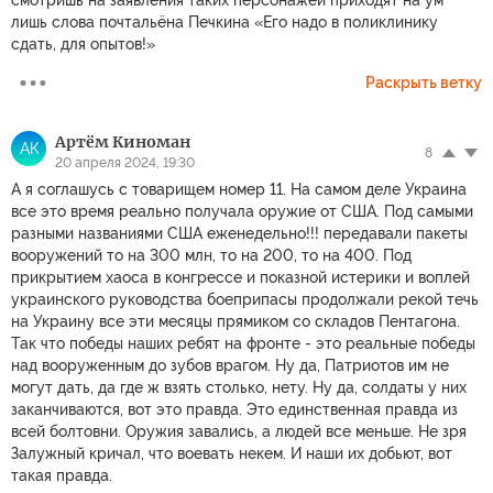
смотришь на заявления таких персонажей приходят на ум
лишь слова почтальёна Печкина «Его надо в поликлинику
сдать, для опытов!»
Раскрыть ветку
Артём Киноман
АК
8
20 апреля 2024, 19:30
А я соглашусь с товарищем номер 11. На самом деле Украина
все это время реально получала оружие от США. Под самыми
разными названиями США еженедельно!!! передавали пакеты
вооружений то на 300 млн, то на 200, то на 400. Под
прикрытием хаоса в конгрессе и показной истерики и воплей
украинского руководства боеприпасы продолжали рекой течь
на Украину все эти месяцы прямиком со складов Пентагона.
Так что победы наших ребят на фронте - это реальные победы
над вооруженным до зубов врагом. Ну да, Патриотов им не
могут дать, да где ж взять столько, нету. Ну да, солдаты у них
заканчиваются, вот это правда. Это единственная правда из
всей болтовни. Оружия завались, а людей все меньше. Не зря
Залужный кричал, что воевать некем. И наши их добьют, вот
такая правда.