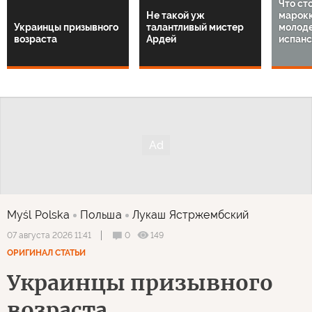
Что ст
Не такой уж
марок
Украинцы призывного
талантливый мистер
молод
возраста
Ардей
испанс
Myśl Polska
Польша
Лукаш Ястржембский
0
149
07 августа 2026 11:41
ОРИГИНАЛ СТАТЬИ
Украинцы призывного
возраста