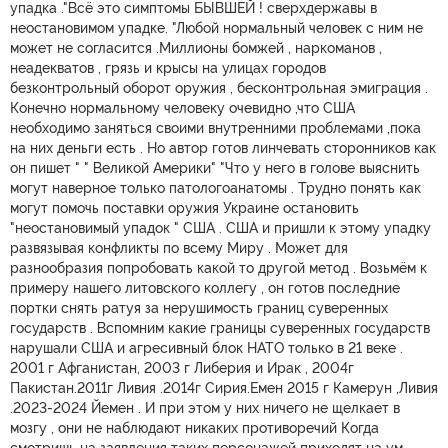
упадка ."Всё это симптомы БЫВШЕЙ ! сверхдержавы в
неостановимом упадке. "Любой нормальный человек с ним не
может не согласится .Миллионы бомжей , наркоманов ,
неадекватов , грязь и крысы на улицах городов
безконтрольный оборот оружия , бесконтрольная эмиграция .
Конечно нормальному человеку очевидно ,что США
необходимо заняться своими внутренними проблемами ,пока
на них деньги есть . Но автор готов линчевать сторонников как
он пишет " " Великой Америки" "Что у него в голове выяснить
могут наверное только патологоанатомы . Трудно понять как
могут помочь поставки оружия Украине остановить
"неостановимый упадок " США . США и пришли к этому упадку
развязывая конфликты по всему Миру . Может для
разнообразия попробовать какой то другой метод . Возьмём к
примеру нашего литовского коллегу , он готов последние
портки снять ратуя за нерушимость границ суверенных
государств . Вспомним какие границы суверенных государств
нарушали США и агресивный блок НАТО только в 21 веке .
2001 г Афганистан, 2003 г Либерия и Ирак , 2004г
Пакистан.2011г Ливия .2014г Сирия.Емен 2015 г Камерун ,Ливия
.2023-2024 Йемен . И при этом у них ничего не щелкает в
мозгу , они не наблюдают никаких противоречий Когда