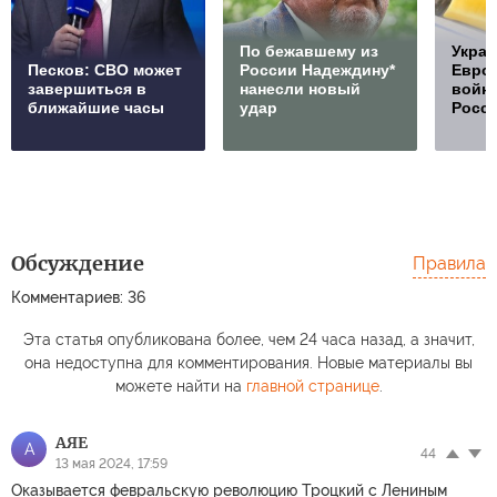
По бежавшему из
Украи
Песков: СВО может
России Надеждину*
Европ
завершиться в
нанесли новый
войну
ближайшие часы
удар
Росс
Обсуждение
Правила
Комментариев: 36
Эта статья опубликована более, чем 24 часа назад, а значит,
она недоступна для комментирования. Новые материалы вы
можете найти на
главной странице
.
АЯЕ
А
44
13 мая 2024, 17:59
Оказывается февральскую революцию Троцкий с Лениным