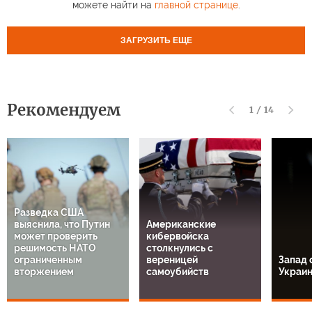
можете найти на
главной странице
.
ЗАГРУЗИТЬ ЕЩЕ
Рекомендуем
1
/
14
Разведка США
выяснила, что Путин
Американские
может проверить
кибервойска
решимость НАТО
столкнулись с
ограниченным
вереницей
Запад 
вторжением
самоубийств
Украи