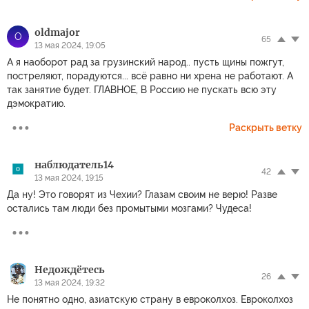
oldmajor
O
65
13 мая 2024, 19:05
А я наоборот рад за грузинский народ.. пусть щины пожгут,
постреляют, порадуются... всё равно ни хрена не работают. А
так занятие будет. ГЛАВНОЕ, В Россию не пускать всю эту
дэмократию.
Раскрыть ветку
наблюдатель14
42
13 мая 2024, 19:15
Да ну! Это говорят из Чехии? Глазам своим не верю! Разве
остались там люди без промытыми мозгами? Чудеса!
Недождётесь
26
13 мая 2024, 19:32
Не понятно одно, азиатскую страну в евроколхоз. Евроколхоз