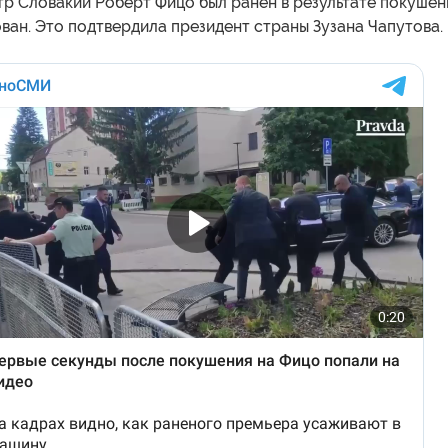
р Словакии Роберт Фицо был ранен в результате покушен
ван. Это подтвердила президент страны Зузана Чапутова.