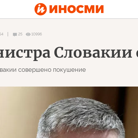
54
25
10996
истра Словакии 
ловакии совершено покушение