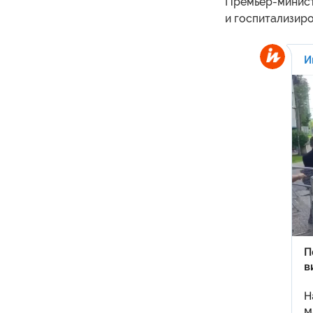
Премьер-минист
и госпитализиро