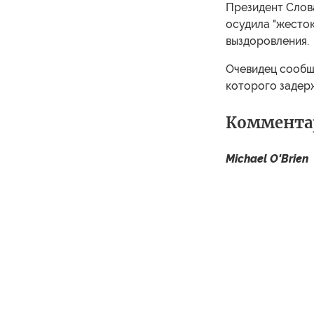
Президент Слова
осудила "жесто
выздоровления.
Очевидец сообщи
которого задер
Комментар
Michael O'Brien