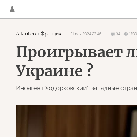
Atlantico
Франция
21 мая 2024 23:46
34
1709
Проигрывает л
Украине ?
Иноагент Ходорковский*: западные стран