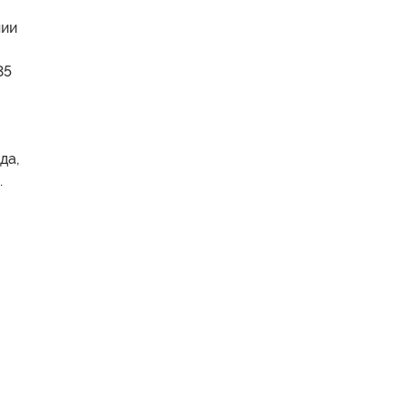
нии
35
да,
.