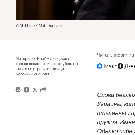
© AP Photo / Matt Dunham
Читать inosmi.ru
Материалы ИноСМИ содержат
оценки исключительно зарубежных
СМИ и не отражают позицию
редакции ИноСМИ
Слова беглы
Украины, кот
отчаянный п
оружия. Имен
Однако собес