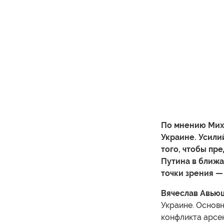
По мнению Миха
Украине. Усили
того, чтобы пр
Путина в ближа
точки зрения —
Вячеслав Авьюц
Украине. Основн
конфликта арсен