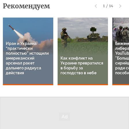
Рекомендуем
1
/
14
Иран и Украина
Бежен
“практически
либер
полностью” истощили
YouTub
американский
Как конфликт на
"Больш
арсенал ракет
Украине превратился
сирий
дальнего радиуса
в борьбу за
ради с
действия
господство в небе
пособи