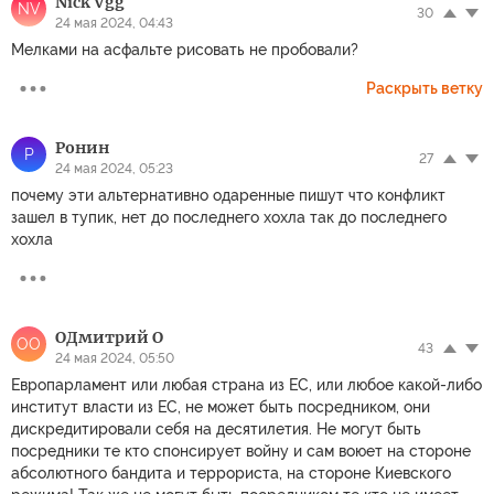
Nick Vgg
NV
30
24 мая 2024, 04:43
Мелками на асфальте рисовать не пробовали?
Раскрыть ветку
Ронин
Р
27
24 мая 2024, 05:23
почему эти альтернативно одаренные пишут что конфликт
зашел в тупик, нет до последнего хохла так до последнего
хохла
OДмитрий O
OO
43
24 мая 2024, 05:50
Европарламент или любая страна из ЕС, или любое какой-либо
институт власти из ЕС, не может быть посредником, они
дискредитировали себя на десятилетия. Не могут быть
посредники те кто спонсирует войну и сам воюет на стороне
абсолютного бандита и террориста, на стороне Киевского