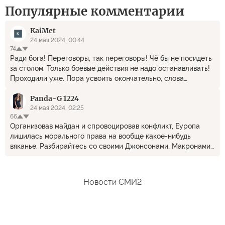
Популярные комментарии
KaiMet
24 мая 2024, 00:44
74
Ради бога! Переговоры, так переговоры! Чё бы не посидеть
за столом. Только боевые действия не надо останавливать!
Проходили уже. Пора усвоить окончательно, слова
Милошевича о том , что Запад - это "бешеная собака" в
Panda-G 1224
любой момент готовая вцепиться в горло России. И это
подтверждает древняя и современная история
24 мая 2024, 02:25
66
взаимоотношений России и Запада. Где были раньше эти
Организовав майдан и спровоцировав конфликт, Еуропа
подписанты-профессора, сторонники минного
лишилась морального права на вообще какое-нибудь
сосуществования народов?!?. Когда бомбили и ровняли с
вяканье. Разбирайтесь со своими Джонсонами, Макронами
землёй Ирак, Ливию, Югославию, Сирию, Донбасс, Газу!
и Блинкиными. А что касается СВО, то тут как нибудь и без
Лживые доброхоты. P.S. Всё, что написано выше, конечно,
вашего мнения обойдемся.
проще выразить русским простонародным. Он более
выразительный и точный! К сожалению как есть )))))
Новости СМИ2