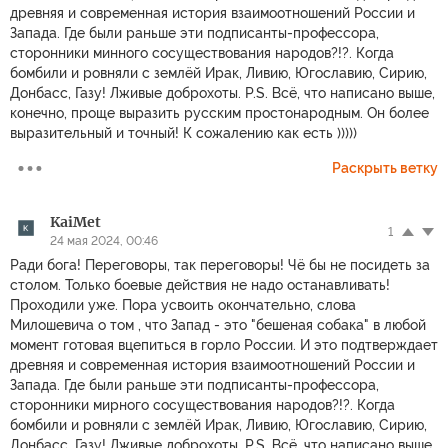
древняя и современная история взаимоотношений России и
Запада. Где были раньше эти подписанты-профессора,
сторонники минного сосуществования народов?!?. Когда
бомбили и ровняли с землёй Ирак, Ливию, Югославию, Сирию,
Донбасс, Газу! Лживые доброхоты. P.S. Всё, что написано выше,
конечно, проще выразить русским простонародным. Он более
выразительный и точный! К сожалению как есть )))))
Раскрыть ветку
KaiMet
1
24 мая 2024, 00:46
Ради бога! Переговоры, так переговоры! Чё бы не посидеть за
столом. Только боевые действия не надо останавливать!
Проходили уже. Пора усвоить окончательно, слова
Милошевича о том , что Запад - это "бешеная собака" в любой
момент готовая вцепиться в горло России. И это подтверждает
древняя и современная история взаимоотношений России и
Запада. Где были раньше эти подписанты-профессора,
сторонники мирного сосуществования народов?!?. Когда
бомбили и ровняли с землёй Ирак, Ливию, Югославию, Сирию,
Донбасс, Газу! Лживые доброхоты. P.S. Всё, что написано выше,