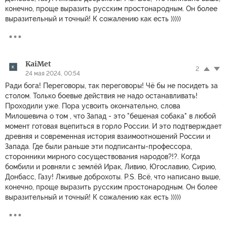
конечно, проще выразить русским простонародным. Он более
выразительный и точный! К сожалению как есть )))))
KaiMet
2
24 мая 2024, 00:54
Ради бога! Переговоры, так переговоры! Чё бы не посидеть за
столом. Только боевые действия не надо останавливать!
Проходили уже. Пора усвоить окончательно, слова
Милошевича о том , что Запад - это "бешеная собака" в любой
момент готовая вцепиться в горло России. И это подтверждает
древняя и современная история взаимоотношений России и
Запада. Где были раньше эти подписанты-профессора,
сторонники мирного сосуществования народов?!?. Когда
бомбили и ровняли с землёй Ирак, Ливию, Югославию, Сирию,
Донбасс, Газу! Лживые доброхоты. P.S. Всё, что написано выше,
конечно, проще выразить русским простонародным. Он более
выразительный и точный! К сожалению как есть )))))