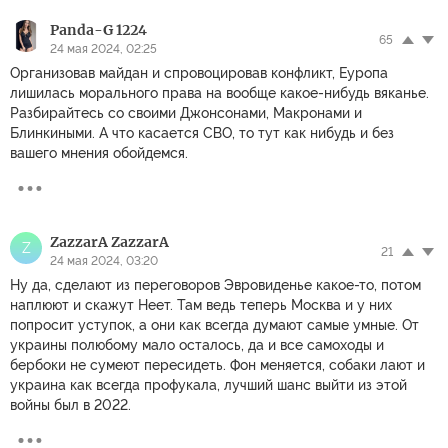
Panda-G 1224
65
24 мая 2024, 02:25
Организовав майдан и спровоцировав конфликт, Еуропа
лишилась морального права на вообще какое-нибудь вяканье.
Разбирайтесь со своими Джонсонами, Макронами и
Блинкиными. А что касается СВО, то тут как нибудь и без
вашего мнения обойдемся.
ZazzarA ZazzarA
Z
21
24 мая 2024, 03:20
Ну да, сделают из переговоров Эвровиденье какое-то, потом
наплюют и скажут Неет. Там ведь теперь Москва и у них
попросит уступок, а они как всегда думают самые умные. От
украины полюбому мало осталось, да и все самоходы и
бербоки не сумеют пересидеть. Фон меняется, собаки лают и
украина как всегда профукала, лучший шанс выйти из этой
войны был в 2022.