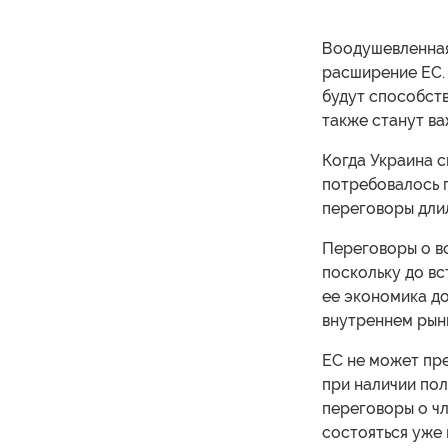
Воодушевленная
расширение ЕС. 
будут способст
также станут ва
Когда Украина с
потребовалось п
переговоры длил
Переговоры о в
поскольку до вс
ее экономика до
внутреннем рын
ЕС не может пре
при наличии по
переговоры о чл
состояться уже 