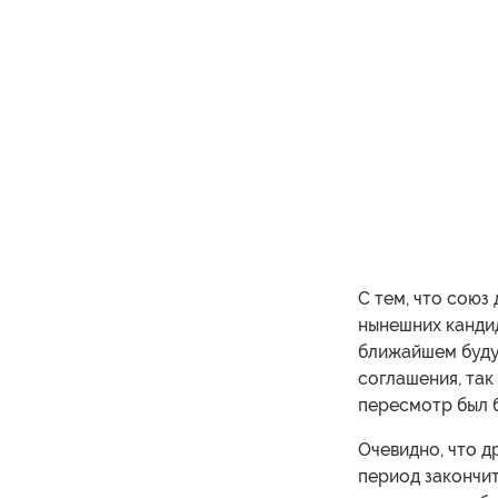
C тем, что cоюз
нынешних кандид
ближайшем буду
соглашения, так
пересмотр был 
Очевидно, что 
период закончит