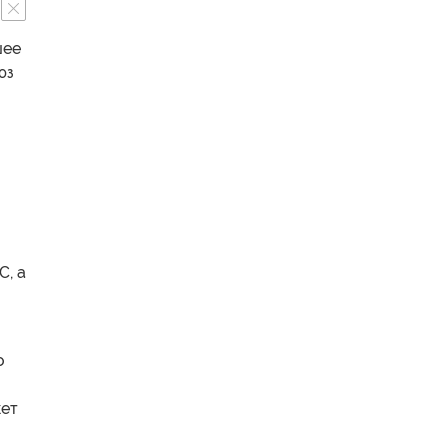
шее
юз
С, а
о
жет