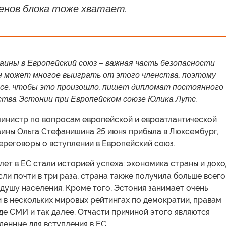
енов блока тоже хватает.
аины в Европейский союз – важная часть безопасности
н может многое выиграть от этого членства, поэтому
все, чтобы это произошло, пишет дипломат постоянного
тва Эстонии при Европейском союзе Юлика Лутс.
инистр по вопросам европейской и евроатлантической
аины Ольга Стефанишина 25 июня прибыла в Люксембург,
ереговоры о вступлении в Европейский союз.
лет в ЕС стали историей успеха: экономика страны и дох
ли почти в три раза, страна также получила больше всего
душу населения. Кроме того, Эстония занимает очень
 в нескольких мировых рейтингах по демократии, правам
де СМИ и так далее. Отчасти причиной этого являются
енные для вступления в ЕС.