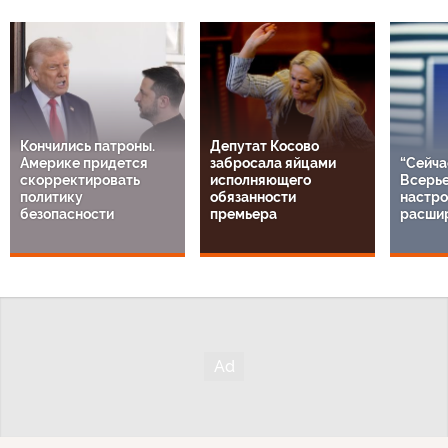
Кончились патроны.
Депутат Косово
Америке придется
забросала яйцами
“Сейча
скорректировать
исполняющего
Всерье
политику
обязанности
настро
безопасности
премьера
расши