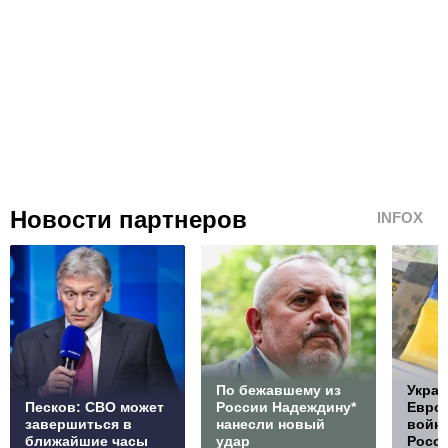
Новости партнеров
INFOX
По бежавшему из
Украи
Песков: СВО может
России Надеждину*
Европ
завершиться в
нанесли новый
войну
ближайшие часы
удар
Росс