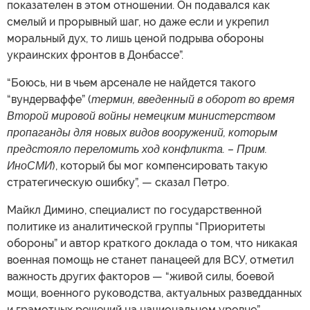
показателен в этом отношении. Он подавался как
смелый и прорывный шаг, но даже если и укрепил
моральный дух, то лишь ценой подрыва обороны
украинских фронтов в Донбассе”.
“Боюсь, ни в чьем арсенале не найдется такого
“вундерваффе” (
термин, введенный в оборот во время
Второй мировой войны немецким министерством
пропаганды для новых видов вооружений, которым
предстояло переломить ход конфликта. – Прим.
ИноСМИ
), который бы мог компенсировать такую
стратегическую ошибку”, — сказал Петро.
Майкл Димино, специалист по государственной
политике из аналитической группы “Приоритеты
обороны” и автор краткого доклада о том, что никакая
военная помощь не станет панацеей для ВСУ, отметил
важность других факторов — “живой силы, боевой
мощи, военного руководства, актуальных разведданных
и грамотных решений на национальном уровне”.