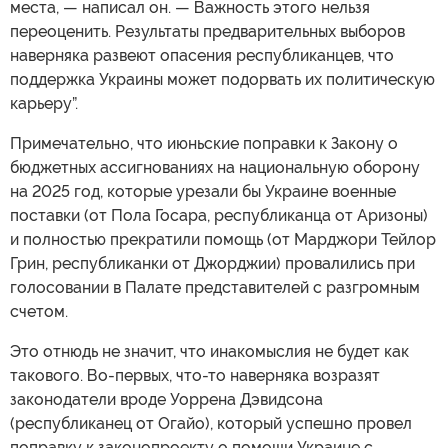
места, — написал он. — Важность этого нельзя
переоценить. Результаты предварительных выборов
наверняка развеют опасения республиканцев, что
поддержка Украины может подорвать их политическую
карьеру”.
Примечательно, что июньские поправки к Закону о
бюджетных ассигнованиях на национальную оборону
на 2025 год, которые урезали бы Украине военные
поставки (от Пола Госара, республиканца от Аризоны)
и полностью прекратили помощь (от Марджори Тейлор
Грин, республиканки от Джорджии) провалились при
голосовании в Палате представителей с разгромным
счетом.
Это отнюдь не значит, что инакомыслия не будет как
такового. Во-первых, что-то наверняка возразят
законодатели вроде Уоррена Дэвидсона
(республиканец от Огайо), который успешно провел
поправку к законопроекту о помощи Украине с