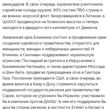
авиаударов. В свою очередь, израильтяне уничтожили
сирийские склады оружия, 90% систем ПВО страны и
ее военно-морской флот, базировавшийся в Латакии, а
ЦАХАЛ продвинулся на Голанских высотах и теперь
находится в двадцати пяти километрах от Дамаска.
Заявленная цель Блинкена состоит в продвижении идеи
создания сирийского правительства, открытого для
меньшинств, женщин и либеральных ценностей. И
Блинкен, и Салливан поддерживают израильскую
агрессию. Последний встретился в Иерусалиме с
Биньямином Нетаньяху, а также директорами Моссада
и Шин-Бета, продвигая прекращение огня в Секторе
Газа. Посланник президента США, в свою очередь, во
время визитов в Каир и Доху стремился заручиться
поддержкой государств региона для правительства
Сирии, которое не угрожало бы Израилю, участвовало
бы в кампании против ДАИШ* (в чем его поддержали бы
другие страны региона, в частности, Египет и Катар) и