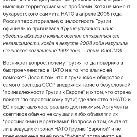
имеющих территориальные проблемы. Хотя на момент
бухарестского саммита НАТО в апреле 2008 года
Россия территориальную целостность Грузии
официально признавала
(Грузия упустила шанс
убедить абхазов и южных осетин отказаться от
независимости, когда в августе 2008 года нарушила
Сочинское соглашение 1992 года — прим. ИноСМИ)
.
Возникает вопрос: почему Грузия тогда поверила в
быстрое членство в НАТО и в то, что альянс ей
поможет? Дело в том, что в грузинском обществе с
самого распада СССР внедрялся тезис о безусловной
"принадлежности Грузии к Европе" и о том, что страна
пойдет "по европейскому пути", где членство в НАТО и
ЕС представлялось реально достижимым. Аргументы
скептиков обычно не слушали либо объявляли их
"российскими нарративами". Вопроса о том, считают
ли в ведущих странах НАТО Грузию "Европой" и не
предназначена ли ей роль "буфера", тогда никто не