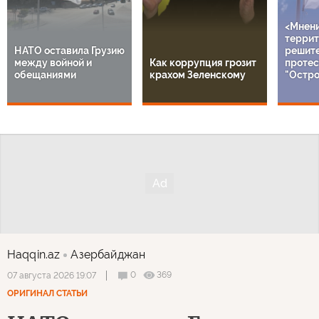
<Мнен
террит
НАТО оставила Грузию
решит
между войной и
Как коррупция грозит
протес
обещаниями
крахом Зеленскому
"Остро
Haqqin.az
Азербайджан
0
369
07 августа 2026 19:07
ОРИГИНАЛ СТАТЬИ