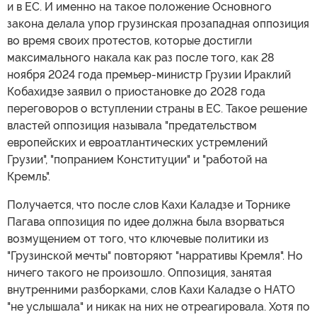
и в ЕС. И именно на такое положение Основного
закона делала упор грузинская прозападная оппозиция
во время своих протестов, которые достигли
максимального накала как раз после того, как 28
ноября 2024 года премьер-министр Грузии Ираклий
Кобахидзе заявил о приостановке до 2028 года
переговоров о вступлении страны в ЕС. Такое решение
властей оппозиция называла "предательством
европейских и евроатлантических устремлений
Грузии", "попранием Конституции" и "работой на
Кремль".
Получается, что после слов Кахи Каладзе и Торнике
Пагава оппозиция по идее должна была взорваться
возмущением от того, что ключевые политики из
"Грузинской мечты" повторяют "нарративы Кремля". Но
ничего такого не произошло. Оппозиция, занятая
внутренними разборками, слов Кахи Каладзе о НАТО
"не услышала" и никак на них не отреагировала. Хотя по