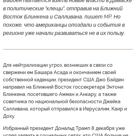
Байден пытается взять новые власти в Дамаске
в политические "клещи", отправив на Ближний
Восток Блинкена и Салливана, пишет MP. Но
похоже, что американцы опоздали и события в
регионе уже начали развиваться не в их пользу.
Для нейтрализации угроз, возникших в связи со
свержени ем Башара Асада и окончанием своей
собственной каденции, президент США Джо Байден
направил на Ближний Восток госсекретаря Энтони
Блинкена, посетившего Амман и Анкару, а также
советника по национальной безопасности Джейка
Салливана, который отправился в Иерусалим, Каир и
Доху.
Избранный президент Дональд Трамп 8 декабря уже
успел заявить в социальных сетях, что США больше не