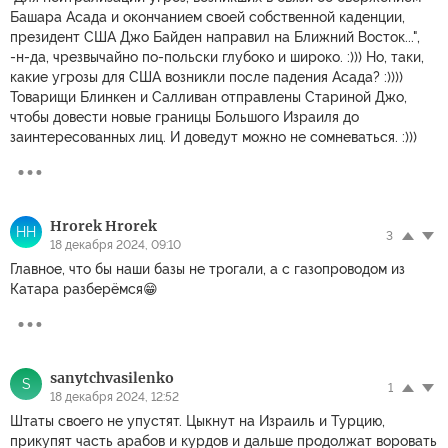
Башара Асада и окончанием своей собственной каденции,
президент США Джо Байден направил на Ближний Восток...",
-н-да, чрезвычайно по-польски глубоко и широко. :))) Но, таки,
какие угрозы для США возникли после падения Асада? :))))
Товарищи Блинкен и Салливан отправлены Стариной Джо,
чтобы довести новые границы Большого Израиля до
заинтересованных лиц. И доведут можно не сомневаться. :)))
Hrorek Hrorek
HH
3
18 декабря 2024, 09:10
Главное, что бы наши базы не трогали, а с газопроводом из
Катара разберёмся😁
sanytchvasilenko
S
1
18 декабря 2024, 12:52
Штаты своего не упустят. Цыкнут на Израиль и Турцию,
прикупят часть арабов и курдов и дальше продолжат воровать