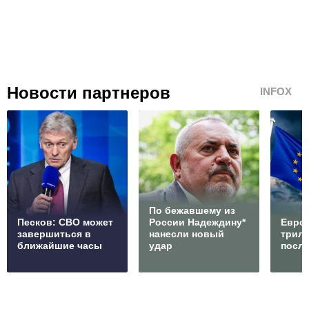
Новости партнеров
INFOX
По бежавшему из
Песков: СВО может
России Надеждину*
Европ
завершиться в
нанесли новый
трилл
ближайшие часы
удар
посл