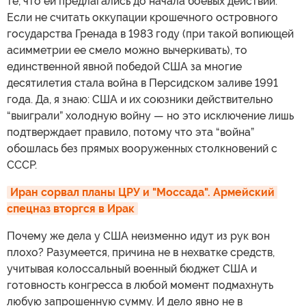
те, что ей предлагались до начала боевых действий.
Если не считать оккупации крошечного островного
государства Гренада в 1983 году (при такой вопиющей
асимметрии ее смело можно вычеркивать), то
единственной явной победой США за многие
десятилетия стала война в Персидском заливе 1991
года. Да, я знаю: США и их союзники действительно
“выиграли” холодную войну — но это исключение лишь
подтверждает правило, потому что эта “война”
обошлась без прямых вооруженных столкновений с
СССР.
Иран сорвал планы ЦРУ и "Моссада". Армейский 
спецназ вторгся в Ирак
Почему же дела у США неизменно идут из рук вон
плохо? Разумеется, причина не в нехватке средств,
учитывая колоссальный военный бюджет США и
готовность конгресса в любой момент подмахнуть
любую запрошенную сумму. И дело явно не в