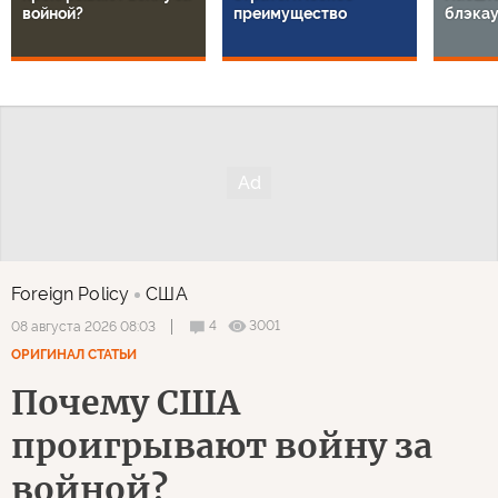
войной?
преимущество
блэкау
Foreign Policy
США
4
3001
08 августа 2026 08:03
ОРИГИНАЛ СТАТЬИ
Почему США
проигрывают войну за
войной?