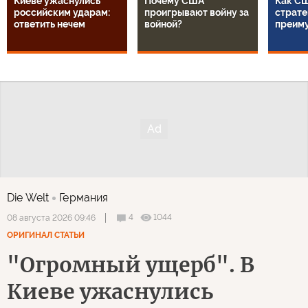
Киеве ужаснулись
Почему США
Как СШ
российским ударам:
проигрывают войну за
страте
ответить нечем
войной?
преим
Die Welt
Германия
4
1044
08 августа 2026 09:46
ОРИГИНАЛ СТАТЬИ
"Огромный ущерб". В
Киеве ужаснулись