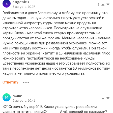
engenius
E
1
8 августа, 10:27
Глобалистам и даже Зеленскому и любому его преемнику это
даже выгодно - не нужно столько тянуть уже устаревшей и
изношенной инфраструктуры, земли можно продать на
строительство человейников. Посмотрите на спутниковые
карты Киева - масштаб сноса старых производств там на
порядки отстал от той же Москвы. Меньше населения - меньше
нужно помощи извне при разваленной экономике. Можно вот
как Литве кидать косточки иногда, чтобы служили. При такой
плотности на Украине "хватит" и 15 миллионов населения плюс
можно возить гастарбайтеров на необходимые нужды.
Естественно украинский нацизм это устраивает полностью, их
там в перспективе лет десяти останется 10 миллионов по типу
нации, а не голимого политического украинства.
Ответить
макс
М
8 августа, 10:41
///"Огромный ущерб". В Киеве ужаснулись российским
ударам: ответить нечем/// ______ А чё, солений не наделали?