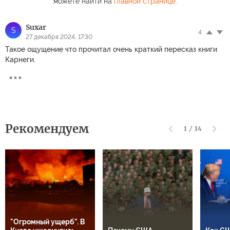
можете найти на
главной странице
.
Suxar
S
4
27 декабря 2024, 17:30
Такое ощущение что прочитал очень краткий пересказ книги
Карнеги.
Рекомендуем
1
/
14
"Огромный ущерб". В