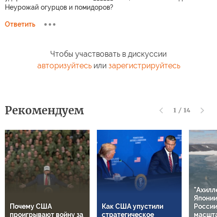
Неурожай огурцов и помидоров?
Ответить
Чтобы участвовать в дискуссии
авторизуйтесь
или
зарегистрируйтесь
Рекомендуем
1
/
14
"Ахилл
Японии
Почему США
Как США упустили
России
проигрывают войну за
стратегическое
масшт