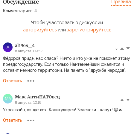
Обсуждение
Правила
Комментариев: 4
Чтобы участвовать в дискуссии
авторизуйтесь
или
зарегистрируйтесь
al1964_4
A
5
8 августа, 09:52
Фёдоров придэ, нас спасэ? Ничто и кто уже не поможет этому
превдогосударству. Если только Наитемнейший сжалится и
оставит немного территории. На память о "дружбе народов".
Ответить
Макс АнтиНАТОвец
МА
8 августа, 10:18
Укрошвайн, хэнде хох! Капитулирен! Зеленски - капут! 🐷🔥
Ответить