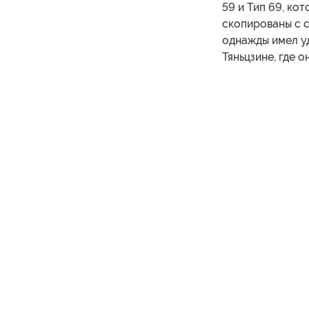
59 и Тип 69, ко
скопированы с с
однажды имел уд
Тяньцзине, где 