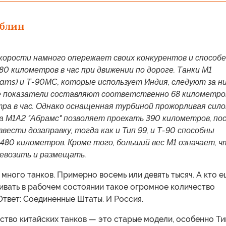
облин
скорости намного опережает своих конкурентов и способ
80 километров в час при движении по дороге. Танки М1
rams) и Т-90МС, которые использует Индия, следуют за ни
е показатели составляют соответственно 68 километро
тра в час. Однако оснащенная турбиной прожорливая сил
а М1А2 "Абрамс" позволяет проехать 390 километров, по
звести дозаправку, тогда как и Тип 99, и Т-90 способны
480 километров. Кроме того, больший вес М1 означает, ч
ревозить и размещать.
 много танков. Примерно восемь или девять тысяч. А кто е
ивать в рабочем состоянии такое огромное количество
твет: Соединенные Штаты. И Россия.
ство китайских танков — это старые модели, особенно Ти