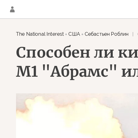
The National Interest
США
Себастьен Роблин
Способен ли к
М1 "Абрамс" и