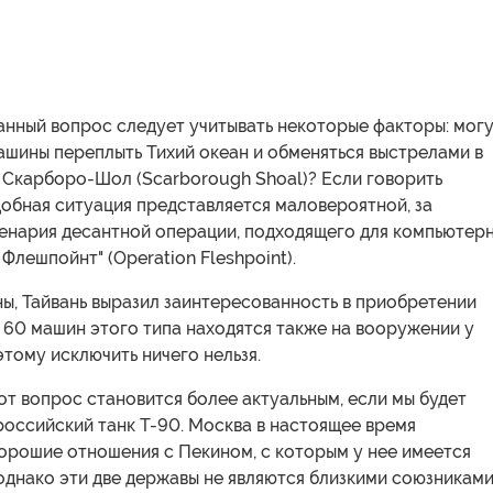
анный вопрос следует учитывать некоторые факторы: мог
ашины переплыть Тихий океан и обменяться выстрелами в
 Скарборо-Шол (Scarborough Shoal)? Если говорить
добная ситуация представляется маловероятной, за
енария десантной операции, подходящего для компьютер
Флешпойнт" (Operation Fleshpoint).
ы, Тайвань выразил заинтересованность в приобретении
, 60 машин этого типа находятся также на вооружении у
этому исключить ничего нельзя.
от вопрос становится более актуальным, если мы будет
оссийский танк Т-90. Москва в настоящее время
орошие отношения с Пекином, с которым у нее имеется
однако эти две державы не являются близкими союзниками