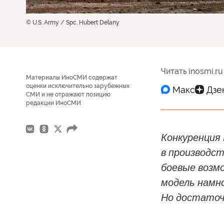
© U.S. Army / Spc. Hubert Delany
Читать inosmi.ru
Материалы ИноСМИ содержат
оценки исключительно зарубежных
СМИ и не отражают позицию
редакции ИноСМИ
Конкуренция 
в производст
боевые возмо
модель намно
Но достаточ