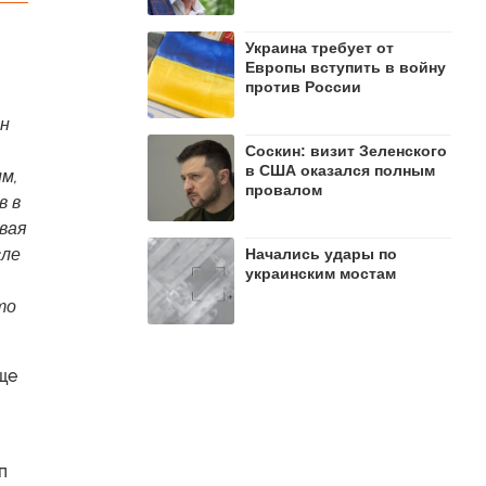
Украина требует от
Европы вступить в войну
против России
ен
Соскин: визит Зеленского
в США оказался полным
м,
провалом
в в
овая
сле
Начались удары по
украинским мостам
то
ще
п