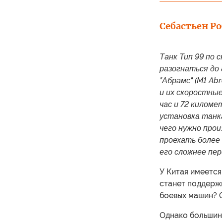
Себастьен Р
Танк Тип 99 по 
разогнаться до 
"Абрамс" (M1 Ab
и их скоростны
час и 72 киломе
установка танк
чего нужно прои
проехать более 
его сложнее пе
У Китая имеется
станет поддерж
боевых машин? О
Однако большин