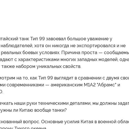
тайский танк Тип 99 завоевал большое уважение у
аблюдателей, хотя он никогда не экспортировался и не
в реальных боевых условиях. Причина проста — сообщаем
адают с характеристиками многих западных моделей, одн
 также набором уникальных свойств.
отрим на то, как Тип 99 выглядит в сравнении с двумя св
ми современниками — американским М1А2 "Абрамс" и
0.
чкать наши руки техническими деталями, мы должны зада
нужны ли Китаю вообще танки?
снованный вопрос. Основные усилия Китая в военной обла
орону Тихого океана.