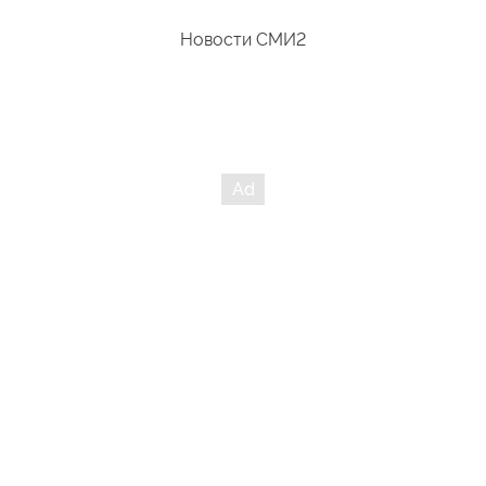
томятся те кто не поддерживает подсвинка? Не уплочено?
Новости СМИ2