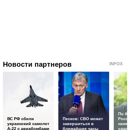
Новости партнеров
INFOX
По б
ВС РФ сбили
Песков: СВО может
Росс
украинский самолет
завершиться в
нане
А-22 с авиабомбами
ближайшие часы
удар