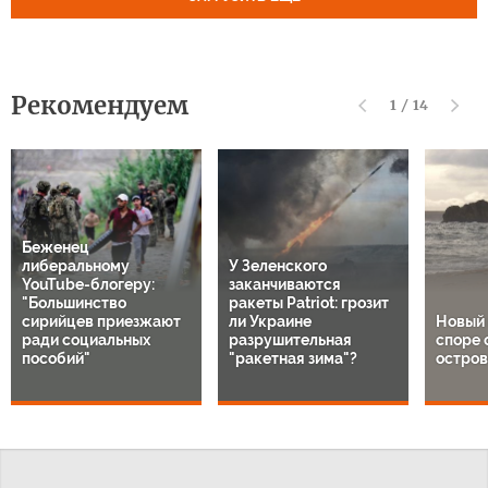
Рекомендуем
1
/
14
Беженец
либеральному
У Зеленского
YouTube-блогеру:
заканчиваются
"Большинство
ракеты Patriot: грозит
сирийцев приезжают
ли Украине
Новый 
ради социальных
разрушительная
споре 
пособий"
"ракетная зима"?
остров