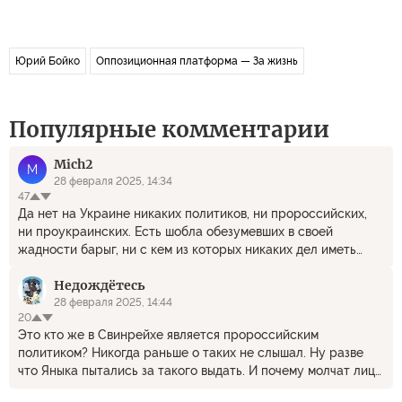
Юрий Бойко
Оппозиционная платформа — За жизнь
Популярные комментарии
Mich2
M
28 февраля 2025, 14:34
47
Да нет на Украине никаких политиков, ни пророссийских,
ни проукраинских. Есть шобла обезумевших в своей
жадности барыг, ни с кем из которых никаких дел иметь
нельзя, в какие бы одежды они не рядились. Для Украины
Недождётесь
спасителен не «хороший» президент(появление такого -
ненаучная фантастика), а крепкий генерал-губернатор с
28 февраля 2025, 14:44
20
пудовыми кулачищами.
Это кто же в Свинрейхе является пророссийским
политиком? Никогда раньше о таких не слышал. Ну разве
что Яныка пытались за такого выдать. И почему молчат лица
правозащитной национальности, когда в застенках гестапы