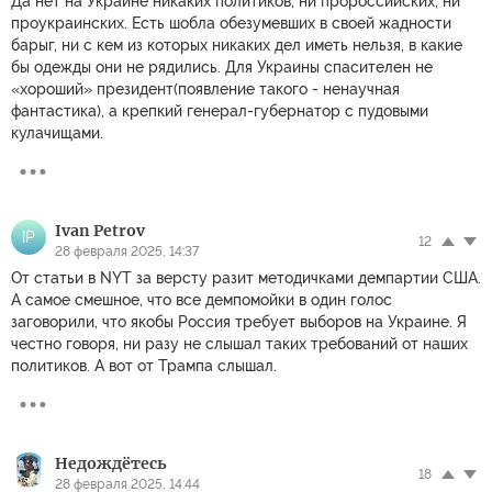
Да нет на Украине никаких политиков, ни пророссийских, ни
проукраинских. Есть шобла обезумевших в своей жадности
барыг, ни с кем из которых никаких дел иметь нельзя, в какие
бы одежды они не рядились. Для Украины спасителен не
«хороший» президент(появление такого - ненаучная
фантастика), а крепкий генерал-губернатор с пудовыми
кулачищами.
Ivan Petrov
IP
12
28 февраля 2025, 14:37
От статьи в NYT за версту разит методичками демпартии США.
А самое смешное, что все демпомойки в один голос
заговорили, что якобы Россия требует выборов на Украине. Я
честно говоря, ни разу не слышал таких требований от наших
политиков. А вот от Трампа слышал.
Недождётесь
18
28 февраля 2025, 14:44