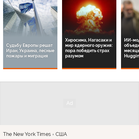
Хиросима, Нагасаки и
ИИ-мо
Судьбу Европы решат
мир ядерного оружия:
объеди
Иран, Украина, лесные
пора победить страх
месяцы
пожары и миграция
разумом
Huggin
The New York Times
США