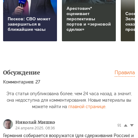
Арестович*
оценивает
Соски
Песков: СВО может
перспективы
Зеле
завершиться в
портов и «зерновой
оказ
ближайшие часы
сделки»
пров
Обсуждение
Правила
Комментариев: 27
Эта статья опубликована более, чем 24 часа назад, а значит,
она недоступна для комментирования. Новые материалы вы
можете найти на
главной странице
.
Николай Мишко
91
24 апреля 2025, 08:36
Германия собирается вооружатся (для сдерживания России) и