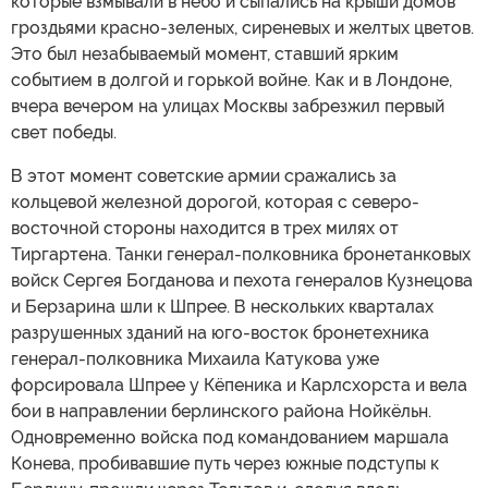
которые взмывали в небо и сыпались на крыши домов
гроздьями красно-зеленых, сиреневых и желтых цветов.
Это был незабываемый момент, ставший ярким
событием в долгой и горькой войне. Как и в Лондоне,
вчера вечером на улицах Москвы забрезжил первый
свет победы.
В этот момент советские армии сражались за
кольцевой железной дорогой, которая с северо-
восточной стороны находится в трех милях от
Тиргартена. Танки генерал-полковника бронетанковых
войск Сергея Богданова и пехота генералов Кузнецова
и Берзарина шли к Шпрее. В нескольких кварталах
разрушенных зданий на юго-восток бронетехника
генерал-полковника Михаила Катукова уже
форсировала Шпрее у Кёпеника и Карлсхорста и вела
бои в направлении берлинского района Нойкёльн.
Одновременно войска под командованием маршала
Конева, пробивавшие путь через южные подступы к