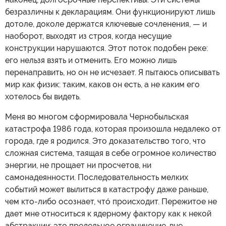
безразличны к декларациям. Они функционируют лишь
дотоле, доколе держатся ключевые сочленения, — и
наоборот, выходят из строя, когда несущие
конструкции нарушаются. Этот поток подобен реке:
его нельзя взять и отменить. Его можно лишь
перенаправить, но он не исчезает. Я пытаюсь описывать
мир как физик: таким, каков он есть, а не каким его
хотелось бы видеть.
Меня во многом сформировала Чернобыльская
катастрофа 1986 года, которая произошла недалеко от
города, где я родился. Это доказательство того, что
сложная система, таящая в себе огромное количество
энергии, не прощает ни просчетов, ни
самонадеянности. Последовательность мелких
событий может вылиться в катастрофу даже раньше,
чем кто-либо осознает, чтó происходит. Пережитое не
дает мне относиться к ядерному фактору как к некой
абстракции: это предельное ограничение, вне