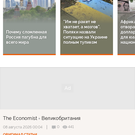
"Им не ракет не
Африк
хватает, а мозгов".
отвора
Почему сломленная
Поляки назвали
доллар
Россия пагубна для
ситуацию на Украине
для юа
всего мира
полным тупиком
национ
The Economist
Великобритания
0
441
08 августа 2026 00:04
ОРИГИНАЛ СТАТЬИ