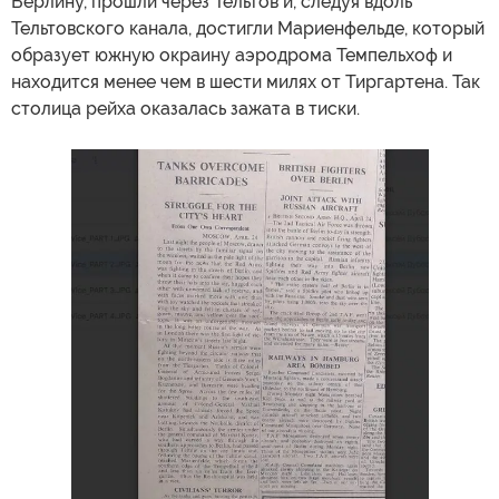
Берлину, прошли через Тельтов и, следуя вдоль
Тельтовского канала, достигли Мариенфельде, который
образует южную окраину аэродрома Темпельхоф и
находится менее чем в шести милях от Тиргартена. Так
столица рейха оказалась зажата в тиски.