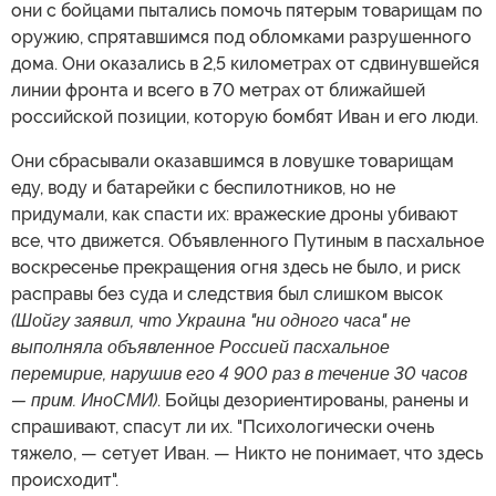
они с бойцами пытались помочь пятерым товарищам по
оружию, спрятавшимся под обломками разрушенного
дома. Они оказались в 2,5 километрах от сдвинувшейся
линии фронта и всего в 70 метрах от ближайшей
российской позиции, которую бомбят Иван и его люди.
Они сбрасывали оказавшимся в ловушке товарищам
еду, воду и батарейки с беспилотников, но не
придумали, как спасти их: вражеские дроны убивают
все, что движется. Объявленного Путиным в пасхальное
воскресенье прекращения огня здесь не было, и риск
расправы без суда и следствия был слишком высок
(Шойгу заявил, что Украина "ни одного часа" не
выполняла объявленное Россией пасхальное
перемирие, нарушив его 4 900 раз в течение 30 часов
— прим. ИноСМИ)
. Бойцы дезориентированы, ранены и
спрашивают, спасут ли их. "Психологически очень
тяжело, — сетует Иван. — Никто не понимает, что здесь
происходит".