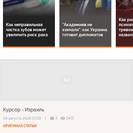
Как ра
Как неправильная
"Академиев не
психоп
чистка зубов может
кончали": как Украина
тревож
увеличить риск рака
готовит дипломатов
назвал
Курсор
Израиль
3
2421
09 августа 2026 07:29
ОРИГИНАЛ СТАТЬИ