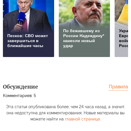
По бежавшему из
Украи
Песков: СВО может
России Надеждину*
Европ
завершиться в
нанесли новый
войну
ближайшие часы
удар
Росс
Обсуждение
Правила
Комментариев: 5
Эта статья опубликована более, чем 24 часа назад, а значит,
она недоступна для комментирования. Новые материалы вы
можете найти на
главной странице
.