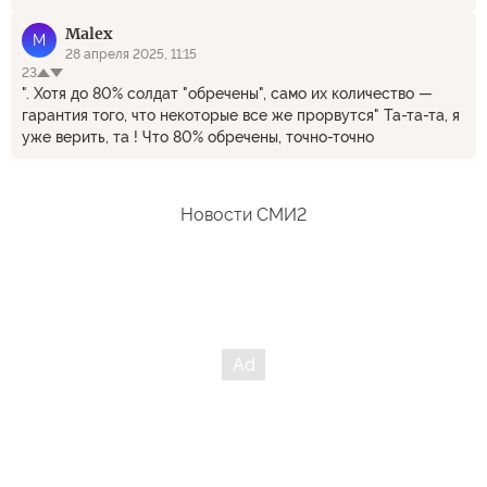
другой. А сколько злобы - слово сочетание "убивать
Malex
русских" трижды повторяется. А мы ещё британских
M
наёмников зачем-то в плен берём...
28 апреля 2025, 11:15
23
". Хотя до 80% солдат "обречены", само их количество —
гарантия того, что некоторые все же прорвутся" Та-та-та, я
уже верить, та ! Что 80% обречены, точно-точно
Новости СМИ2