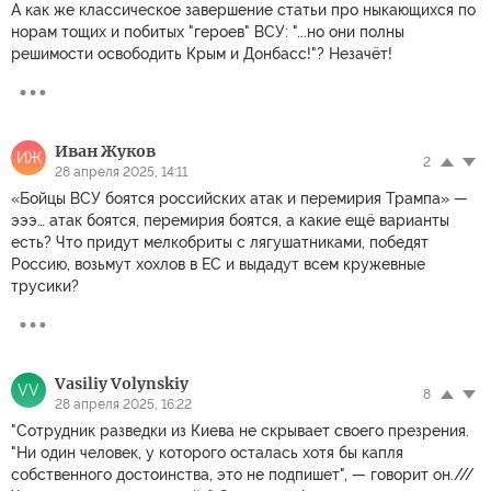
А как же классическое завершение статьи про ныкающихся по
норам тощих и побитых "героев" ВСУ: "...но они полны
решимости освободить Крым и Донбасс!"? Незачёт!
Иван Жуков
ИЖ
2
28 апреля 2025, 14:11
«Бойцы ВСУ боятся российских атак и перемирия Трампа» —
эээ… атак боятся, перемирия боятся, а какие ещё варианты
есть? Что придут мелкобриты с лягушатниками, победят
Россию, возьмут хохлов в ЕС и выдадут всем кружевные
трусики?
Vasiliy Volynskiy
VV
8
28 апреля 2025, 16:22
"Сотрудник разведки из Киева не скрывает своего презрения.
"Ни один человек, у которого осталась хотя бы капля
собственного достоинства, это не подпишет", — говорит он.///