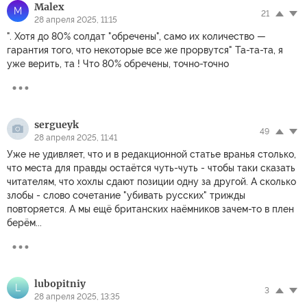
Malex
M
21
28 апреля 2025, 11:15
". Хотя до 80% солдат "обречены", само их количество —
гарантия того, что некоторые все же прорвутся" Та-та-та, я
уже верить, та ! Что 80% обречены, точно-точно
sergueyk
49
28 апреля 2025, 11:41
Уже не удивляет, что и в редакционной статье вранья столько,
что места для правды остаётся чуть-чуть - чтобы таки сказать
читателям, что хохлы сдают позиции одну за другой. А сколько
злобы - слово сочетание "убивать русских" трижды
повторяется. А мы ещё британских наёмников зачем-то в плен
берём...
lubopitniy
L
3
28 апреля 2025, 13:35