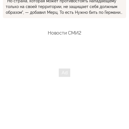
"Но страна, которая может противостоять нападающему
только на своей территории, не защищает себя должным
образом", — добавил Мерц. То есть Нужно бить по Германии
что бы себя защитить? Он что серьезно разрешает бить по
германии?
Новости СМИ2