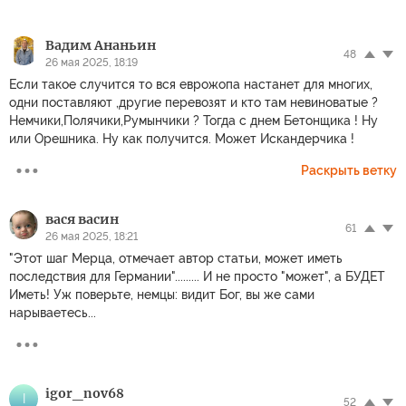
Вадим Ананьин
48
26 мая 2025, 18:19
Если такое случится то вся еврожопа настанет для многих,
одни поставляют ,другие перевозят и кто там невиноватые ?
Немчики,Полячики,Румынчики ? Тогда с днем Бетонщика ! Ну
или Орешника. Ну как получится. Может Искандерчика !
Раскрыть ветку
вася васин
61
26 мая 2025, 18:21
"Этот шаг Мерца, отмечает автор статьи, может иметь
последствия для Германии"......... И не просто "может", а БУДЕТ
Иметь! Уж поверьте, немцы: видит Бог, вы же сами
нарываетесь...
igor_nov68
I
52