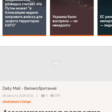
разведка считает, что
Путин может "в
ближайшие недели
направить войска для
Украина было
ЕС рез
захвата территории
воспряла — но
импорт
НАТО"
ненадолго
— лид
Daily Mail
Великобритания
0
330
08 августа 2026 16:31
ОРИГИНАЛ СТАТЬИ