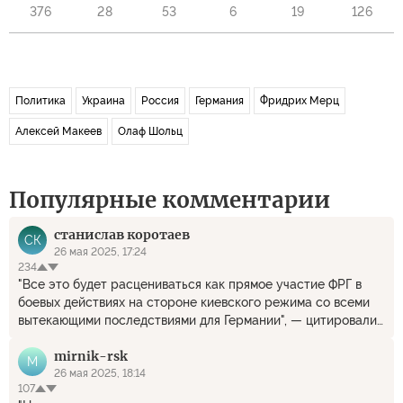
376
28
53
6
19
126
Политика
Украина
Россия
Германия
Фридрих Мерц
Алексей Макеев
Олаф Шольц
Популярные комментарии
станислав коротаев
СК
26 мая 2025, 17:24
234
"Все это будет расцениваться как прямое участие ФРГ в
боевых действиях на стороне киевского режима со всеми
вытекающими последствиями для Германии", — цитировали
представителя МИД России Марию Захарову. /// Боюсь, что
mirnik-rsk
опять весь пар уйдет в свисток.
M
26 мая 2025, 18:14
107