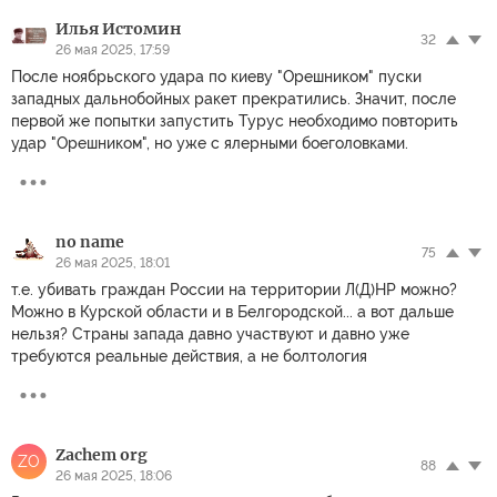
Илья Истомин
32
26 мая 2025, 17:59
После ноябрьского удара по киеву "Орешником" пуски
западных дальнобойных ракет прекратились. Значит, после
первой же попытки запустить Турус необходимо повторить
удар "Орешником", но уже с ялерными боеголовками.
no name
75
26 мая 2025, 18:01
т.е. убивать граждан России на территории Л(Д)НР можно?
Можно в Курской области и в Белгородской... а вот дальше
нельзя? Страны запада давно участвуют и давно уже
требуются реальные действия, а не болтология
Zachem org
ZO
88
26 мая 2025, 18:06