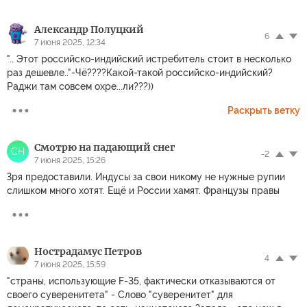
Александр Полуцкий
6
7 июня 2025, 12:34
".. Этот российско-индийский истребитель стоит в несколько
раз дешевле.."-Чё????Какой-такой российско-индийский?
Раджи там совсем охре...ли???))
Раскрыть ветку
Смотрю на падающий снег
СН
-2
7 июня 2025, 15:26
Зря предоставили. Индусы за свои никому не нужные рупии
слишком много хотят. Ещё и России хамят. Французы правы
Нострадамус Петров
4
7 июня 2025, 15:59
"страны, использующие F-35, фактически отказываются от
своего суверенитета" - Слово "суверенитет" для