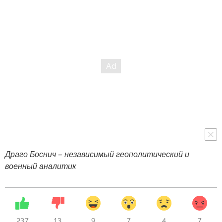
Драго Боснич – независимый геополитический и
военный аналитик
237
13
9
7
4
7