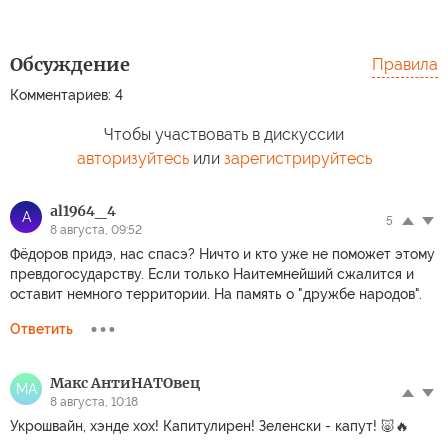
Обсуждение
Правила
Комментариев: 4
Чтобы участвовать в дискуссии
авторизуйтесь
или
зарегистрируйтесь
al1964_4
A
5
8 августа, 09:52
Фёдоров придэ, нас спасэ? Ничто и кто уже не поможет этому
превдогосударству. Если только Наитемнейший сжалится и
оставит немного территории. На память о "дружбе народов".
Ответить
Макс АнтиНАТОвец
МА
8 августа, 10:18
Укрошвайн, хэнде хох! Капитулирен! Зеленски - капут! 🐷🔥