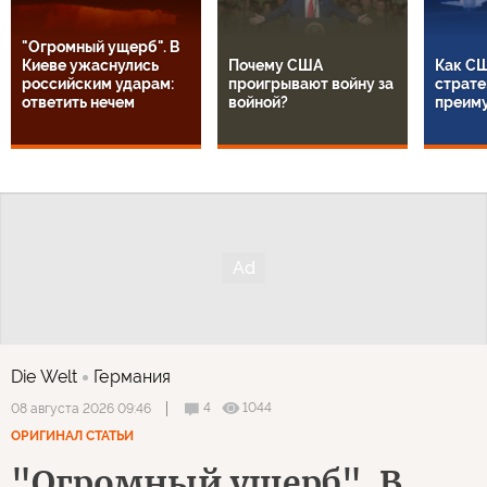
"Огромный ущерб". В
Киеве ужаснулись
Почему США
Как СШ
российским ударам:
проигрывают войну за
страте
ответить нечем
войной?
преим
Die Welt
Германия
4
1044
08 августа 2026 09:46
ОРИГИНАЛ СТАТЬИ
"Огромный ущерб". В