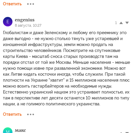
Ответить
engenius
E
1
8 августа, 10:27
Глобалистам и даже Зеленскому и любому его преемнику это
даже выгодно - не нужно столько тянуть уже устаревшей и
изношенной инфраструктуры, земли можно продать на
строительство человейников. Посмотрите на спутниковые
карты Киева - масштаб сноса старых производств там на
порядки отстал от той же Москвы. Меньше населения - меньше
нужно помощи извне при разваленной экономике. Можно вот
как Литве кидать косточки иногда, чтобы служили. При такой
плотности на Украине "хватит" и 15 миллионов населения плюс
можно возить гастарбайтеров на необходимые нужды.
Естественно украинский нацизм это устраивает полностью, их
там в перспективе лет десяти останется 10 миллионов по типу
нации, а не голимого политического украинства.
Ответить
макс
М