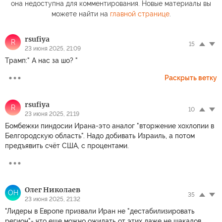
она недоступна для комментирования. Новые материалы вы
можете найти на
главной странице
.
rsufiya
R
15
23 июня 2025, 21:09
Трамп:" А нас за шо? "
Раскрыть ветку
rsufiya
R
10
23 июня 2025, 21:19
Бомбежки пиндосии Ирана-это аналог "вторжение хохлопии в
Белгородскую область". Надо добивать Израиль, а потом
предъявить счёт США, с процентами.
Олег Николаев
ОН
35
23 июня 2025, 21:32
"Лидеры в Европе призвали Иран не "дестабилизировать
регион"- что еще можно ожидать от этих даже не шакалов