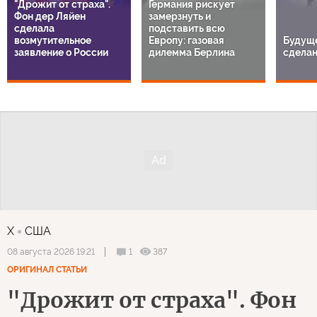
"Дрожит от страха".
Германия рискует
Фон дер Ляйен
замерзнуть и
сделала
подставить всю
возмутительное
Европу: газовая
Будуще
заявление о России
дилемма Берлина
сделан
X
США
1
387
08 августа 2026 19:21
ОРИГИНАЛ СТАТЬИ
"Дрожит от страха". Фон