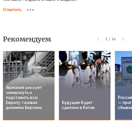
Ответить
Рекомендуем
1
/
14
Германия рискует
замерзнуть и
подставить всю
Россия
Европу: газовая
Будущее будет
— прог
дилемма Берлина
сделано в Китае
сбыва