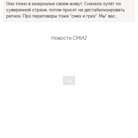
Они точно в зазеркалье своем живут. Сначала лупят по
суверенной стране, потом просят не дестабилизировать
регион. Про переговоры тоже "смех и грех". Мы" вас
немного побомбили, поубивали, теперь садитесь с нами для
разговора, правда мы сами" уже не знаем что постоянно
трепим. Ирану уважуха, не побоялся гегемона, санкций и
Новости СМИ2
осуждения в ООН, которое совсем больше не работает.