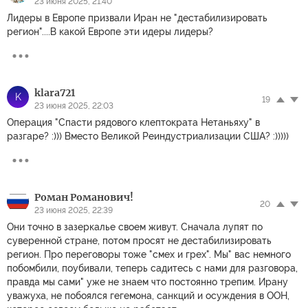
23 июня 2025, 21:40
Лидеры в Европе призвали Иран не "дестабилизировать
регион"....В какой Европе эти идеры лидеры?
klara721
K
19
23 июня 2025, 22:03
Операция "Спасти рядового клептократа Нетаньяху" в
разгаре? :))) Вместо Великой Реиндустриализации США? :)))))
Роман Романович!
20
23 июня 2025, 22:39
Они точно в зазеркалье своем живут. Сначала лупят по
суверенной стране, потом просят не дестабилизировать
регион. Про переговоры тоже "смех и грех". Мы" вас немного
побомбили, поубивали, теперь садитесь с нами для разговора,
правда мы сами" уже не знаем что постоянно трепим. Ирану
уважуха, не побоялся гегемона, санкций и осуждения в ООН,