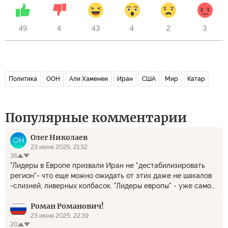
49
4
43
4
2
3
Политика
ООН
Али Хаменеи
Иран
США
Мир
Катар
Популярные комментарии
Олег Николаев
ОН
23 июня 2025, 21:32
36
"Лидеры в Европе призвали Иран не "дестабилизировать
регион"- что еще можно ожидать от этих даже не шакалов
-слизней, ливерных колбасок. "Лидеры европы" - уже само
по себе звучит как пошлая шутка.
Роман Романович!
23 июня 2025, 22:39
20