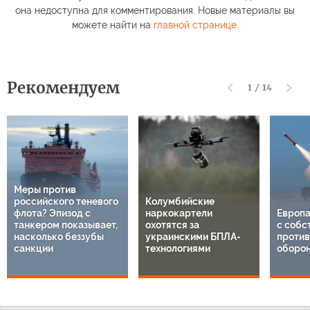
она недоступна для комментирования. Новые материалы вы
можете найти на
главной странице
.
Рекомендуем
1
/
14
Меры против
российского теневого
Колумбийские
флота? Эпизод с
наркокартели
Европа
танкером показывает,
охотятся за
с собс
насколько беззубы
украинскими БПЛА-
проти
санкции
технологиями
оборо