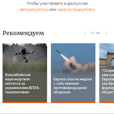
Чтобы участвовать в дискуссии
авторизуйтесь
или
зарегистрируйтесь
Рекомендуем
1
/
14
"Скоре
Колумбийские
чем ко
наркокартели
Европа опасно медлит
Европе
охотятся за
с собственной
как Бр
украинскими БПЛА-
противовоздушной
форми
технологиями
обороной
общес