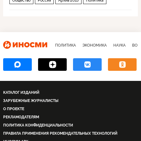
Общество
Россия
Архив 2015
Политика
ПОЛИТИКА
ЭКОНОМИКА
НАУКА
ВОЕ
КАТАЛОГ ИЗДАНИЙ
ЗАРУБЕЖНЫЕ ЖУРНАЛИСТЫ
О ПРОЕКТЕ
РЕКЛАМОДАТЕЛЯМ
ПОЛИТИКА КОНФИДЕНЦИАЛЬНОСТИ
ПРАВИЛА ПРИМЕНЕНИЯ РЕКОМЕНДАТЕЛЬНЫХ ТЕХНОЛОГИЙ