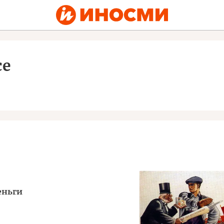
ce
еньги