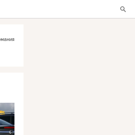
рмания