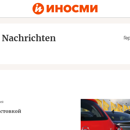
 Nachrichten
Ге
ия
астовкой