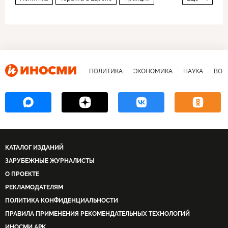
Европа
исламизм
теракт
радикализм
ПОЛИТИКА
ЭКОНОМИКА
НАУКА
ВОЕ
КАТАЛОГ ИЗДАНИЙ
ЗАРУБЕЖНЫЕ ЖУРНАЛИСТЫ
О ПРОЕКТЕ
РЕКЛАМОДАТЕЛЯМ
ПОЛИТИКА КОНФИДЕНЦИАЛЬНОСТИ
ПРАВИЛА ПРИМЕНЕНИЯ РЕКОМЕНДАТЕЛЬНЫХ ТЕХНОЛОГИЙ
ИНОСМИ APK