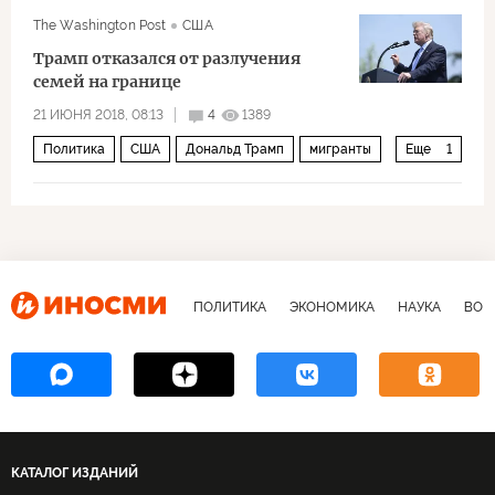
The Washington Post
США
Трамп отказался от разлучения
семей на границе
21 ИЮНЯ 2018, 08:13
4
1389
Политика
США
Дональд Трамп
мигранты
Еще
1
Проблема беженцев и иммигрантов
ПОЛИТИКА
ЭКОНОМИКА
НАУКА
ВОЕ
КАТАЛОГ ИЗДАНИЙ