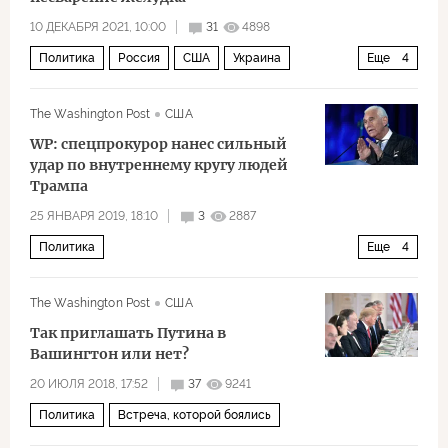
10 ДЕКАБРЯ 2021, 10:00
31
4898
Политика
Россия
США
Украина
Еще
4
Владимир Путин
Джо Байден
война
The Washington Post
США
комментарии читателей
WP: спецпрокурор нанес сильный
удар по внутреннему кругу людей
Трампа
25 ЯНВАРЯ 2019, 18:10
3
2887
Политика
Еще
4
Рашагейт: расследование связей администрации Трампа и России
The Washington Post
США
США
Роджер Стоун
Рашагейт
Так приглашать Путина в
Вашингтон или нет?
20 ИЮЛЯ 2018, 17:52
37
9241
Политика
Встреча, которой боялись