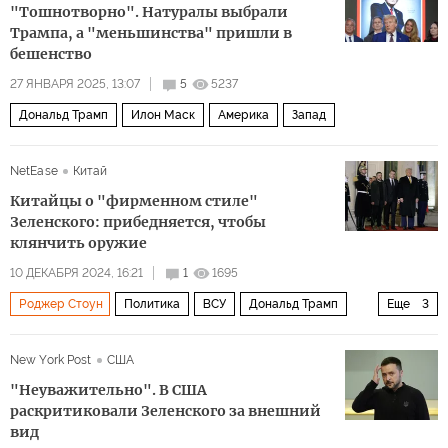
"Тошнотворно". Натуралы выбрали
Трампа, а "меньшинства" пришли в
бешенство
27 ЯНВАРЯ 2025, 13:07
5
5237
Дональд Трамп
Илон Маск
Америка
Запад
NetEase
Китай
Китайцы о "фирменном стиле"
Зеленского: прибедняется, чтобы
клянчить оружие
10 ДЕКАБРЯ 2024, 16:21
1
1695
Роджер Стоун
Политика
ВСУ
Дональд Трамп
Еще
3
Украина
СМИ
НАТО
New York Post
США
"Неуважительно". В США
раскритиковали Зеленского за внешний
вид