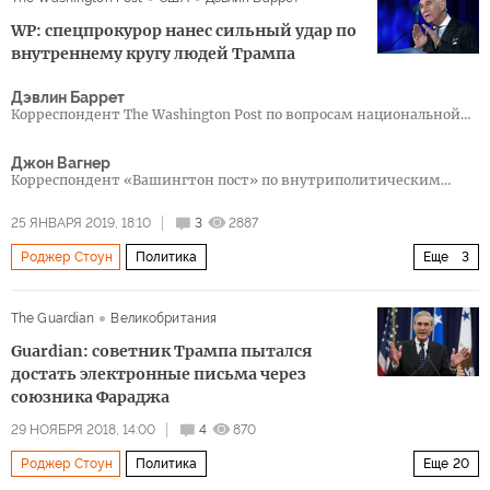
Россия
США
Дональд Трамп
WP: спецпрокурор нанес сильный удар по
внутреннему кругу людей Трампа
Дэвлин Баррет
Корреспондент The Washington Post по вопросам национальной
безопасности
Джон Вагнер
Корреспондент «Вашингтон пост» по внутриполитическим
вопросам
25 ЯНВАРЯ 2019, 18:10
3
2887
Роджер Стоун
Политика
Еще
3
Рашагейт: расследование связей администрации Трампа и России
The Guardian
Великобритания
США
Рашагейт
Guardian: советник Трампа пытался
достать электронные письма через
союзника Фараджа
29 НОЯБРЯ 2018, 14:00
4
870
Роджер Стоун
Политика
Еще
20