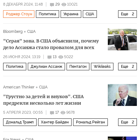
8 ДЕКАБРЯ 2024, 11:48
29
10021
Роджер Стоун
Политика
Украина
США
Еще
2
Владимир Зеленский
Эммануэль Макрон
Bloomberg
США
"Серая" зона. В США объяснили, почему
дело Ассанжа стало провалом для всех
26 ИЮНЯ 2024, 13:19
13
5022
Политика
Джулиан Ассанж
Пентагон
Wikileaks
Еще
2
Россия
Дональд Трамп
American Thinker
США
"Грустно за детей и внуков". США
предрекли несколько лет жизни
5 АПРЕЛЯ 2023, 00:55
17
9678
Дональд Трамп
Хантер Байден
Рональд Рейган
Еще
2
ФБР
Политика
Fox News
США