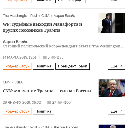
Роберт Мюллер
Берни Сандерс
АНБ
The Washington Post
США
Аарон Блейк
Президентская предвыборная гонка 2020 в США
WP: судебные выходки Манафорта и
других союзников Трампа
Аарон Блейк
Старший политический корреспондент газеты The Washington
Post
14 МАРТА 2019, 13:51
5
1135
Роджер Стоун
Политика
Президент Трамп
Еще
4
Майкл Флинн
Пол Манафорт
Роберт Мюллер
CNN
США
Майкл Коэн
CNN: молчание Трампа — сигнал России
29 ЯНВАРЯ 2019, 05:02
27
41804
Роджер Стоун
Политика
Еще
4
Рашагейт: расследование связей администрации Трампа и России
The Washington Post
США
Дэвлин Баррет