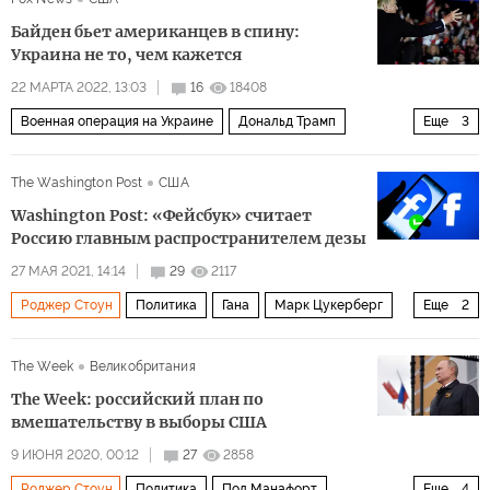
Байден бьет американцев в спину:
Украина не то, чем кажется
22 МАРТА 2022, 13:03
16
18408
Военная операция на Украине
Дональд Трамп
Еще
3
Джо Байден
Митт Ромни
свобода слова
The Washington Post
США
Washington Post: «Фейсбук» считает
Россию главным распространителем дезы
27 МАЯ 2021, 14:14
29
2117
Роджер Стоун
Политика
Гана
Марк Цукерберг
Еще
2
Стив Бэннон
дезинформация
The Week
Великобритания
The Week: российский план по
вмешательству в выборы США
9 ИЮНЯ 2020, 00:12
27
2858
Роджер Стоун
Политика
Пол Манафорт
Еще
4