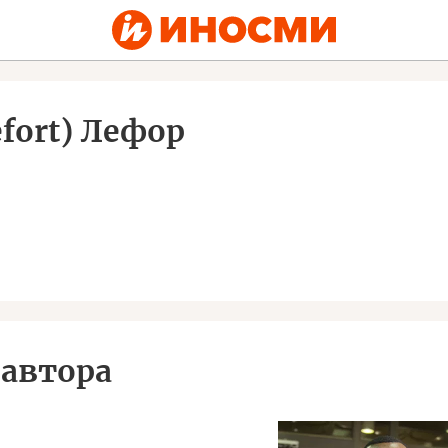
efort) Лефор
автора