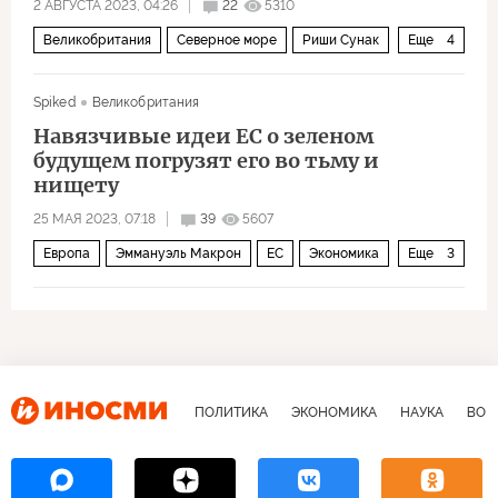
2 АВГУСТА 2023, 04:26
22
5310
Великобритания
Северное море
Риши Сунак
Еще
4
Азия
Экономика
нефть
газ
Spiked
Великобритания
Навязчивые идеи ЕС о зеленом
будущем погрузят его во тьму и
нищету
25 МАЯ 2023, 07:18
39
5607
Европа
Эммануэль Макрон
ЕС
Экономика
Еще
3
экология
энергетика
кризис
ПОЛИТИКА
ЭКОНОМИКА
НАУКА
ВОЕ