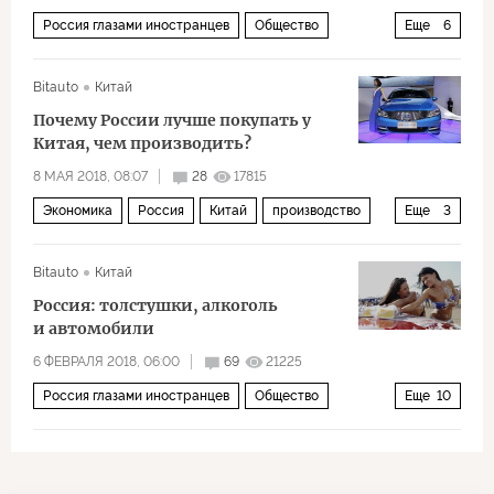
Россия глазами иностранцев
Общество
Еще
6
Россия
Китай
УАЗ
автомобиль
Bitauto
Китай
производство
военная техника
Почему России лучше покупать у
Китая, чем производить?
8 МАЯ 2018, 08:07
28
17815
Экономика
Россия
Китай
производство
Еще
3
автомобили
ВПК
промышленность
Bitauto
Китай
Россия: толстушки, алкоголь
и автомобили
6 ФЕВРАЛЯ 2018, 06:00
69
21225
Россия глазами иностранцев
Общество
Еще
10
Россия
Китай
алкоголь
автомобили Lada
алкоголь
производство
автомобили