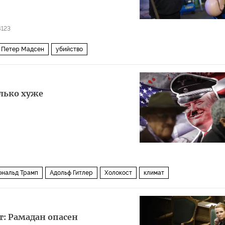
4123
Петер Мадсен
убийство
лько хуже
ональд Трамп
Адольф Гитлер
Холокост
климат
: Рамадан опасен