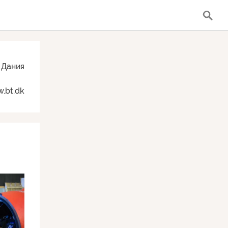
Дания
.bt.dk