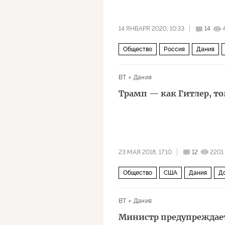
14 ЯНВАРЯ 2020, 10:33
14
Общество
Россия
Дания
BT
Дания
Трамп — как Гитлер, то
23 МАЯ 2018, 17:10
12
2201
Общество
США
Дания
Д
BT
Дания
Министр предупреждает