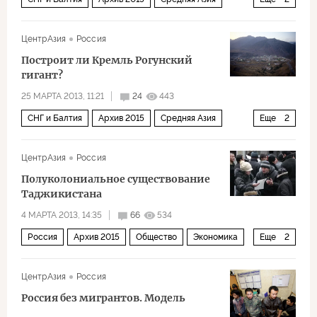
Экономика
Россия
ЦентрАзия
Россия
Построит ли Кремль Рогунский
гигант?
25 МАРТА 2013, 11:21
24
443
СНГ и Балтия
Архив 2015
Средняя Азия
Еще
2
Экономика
Россия
ЦентрАзия
Россия
Полуколониальное существование
Таджикистана
4 МАРТА 2013, 14:35
66
534
Россия
Архив 2015
Общество
Экономика
Еще
2
СНГ и Балтия
Средняя Азия
ЦентрАзия
Россия
Россия без мигрантов. Модель