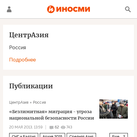
ЦентрАзия
Россия
Подробнее
Публикации
ЦентрАзия
Россия
«Безлимитная» миграция - угроза
национальной безопасности России
20 МАЯ 2013, 13:59
62
743
СНГ и Балтия
Архив 2015
Средняя Азия
Еще
2