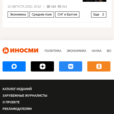
13 АВГУСТА 2010, 15:52
144
614
Экономика
Средняя Азия
СНГ и Балтия
Еще
2
Архив 2015
Россия
ПОЛИТИКА
ЭКОНОМИКА
НАУКА
ВОЕ
КАТАЛОГ ИЗДАНИЙ
ЗАРУБЕЖНЫЕ ЖУРНАЛИСТЫ
О ПРОЕКТЕ
РЕКЛАМОДАТЕЛЯМ