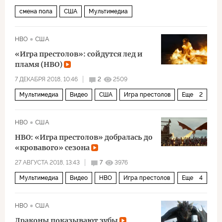
смена пола
США
Мультимедиа
HBO
США
«Игра престолов»: сойдутся лед и
пламя (HBO)
7 ДЕКАБРЯ 2018, 10:46
2
2509
Мультимедиа
Видео
США
Игра престолов
Еще
2
сериал
24 кадра в секунду
HBO
США
HBO: «Игра престолов» добралась до
«кровавого» сезона
27 АВГУСТА 2018, 13:43
7
3976
Мультимедиа
Видео
HBO
Игра престолов
Еще
4
сериал
кино
фэнтези
24 кадра в секунду
HBO
США
Драконы показывают зубы