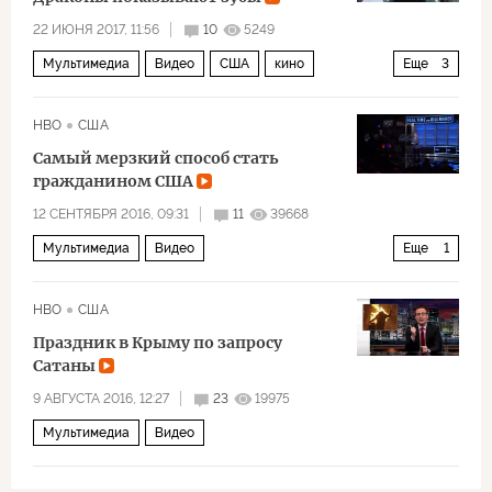
22 ИЮНЯ 2017, 11:56
10
5249
Мультимедиа
Видео
США
кино
Еще
3
Игра престолов
фэнтези
24 кадра в секунду
HBO
США
Самый мерзкий способ стать
гражданином США
12 СЕНТЯБРЯ 2016, 09:31
11
39668
Мультимедиа
Видео
Еще
1
Предвыборная гонка в США 2016
HBO
США
Праздник в Крыму по запросу
Сатаны
9 АВГУСТА 2016, 12:27
23
19975
Мультимедиа
Видео