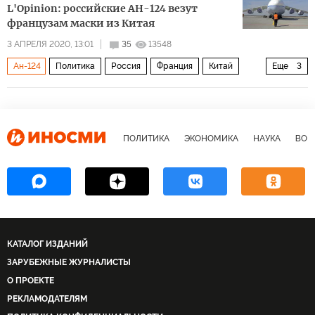
L'Opinion: российские АН-124 везут
французам маски из Китая
3 АПРЕЛЯ 2020, 13:01
35
13548
Ан-124
Политика
Россия
Франция
Китай
Еще
3
Geodis
маски
Пандемия коронавируса
ПОЛИТИКА
ЭКОНОМИКА
НАУКА
ВОЕ
КАТАЛОГ ИЗДАНИЙ
ЗАРУБЕЖНЫЕ ЖУРНАЛИСТЫ
О ПРОЕКТЕ
РЕКЛАМОДАТЕЛЯМ