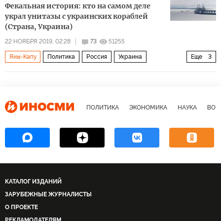
Фекальная история: кто на самом деле
украл унитазы с украинских кораблей
(Страна, Украина)
22 НОЯБРЯ 2019, 02:28
73
51255
Яны-Капу
Политика
Россия
Украина
Еще
3
Владимир Зеленский
Никополь
Бердянск
ПОЛИТИКА
ЭКОНОМИКА
НАУКА
ВОЕ
КАТАЛОГ ИЗДАНИЙ
ЗАРУБЕЖНЫЕ ЖУРНАЛИСТЫ
О ПРОЕКТЕ
РЕКЛАМОДАТЕЛЯМ