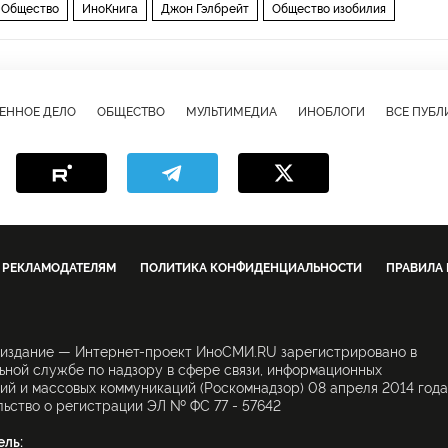
Общество
ИноКнига
Джон Гэлбрейт
Общество изобилия
ории и цели общества
ЕННОЕ ДЕЛО
ОБЩЕСТВО
МУЛЬТИМЕДИА
ИНОБЛОГИ
ВСЕ ПУБ
РЕКЛАМОДАТЕЛЯМ
ПОЛИТИКА КОНФИДЕНЦИАЛЬНОСТИ
ПРАВИЛА
 издание — Интернет-проект ИноСМИ.RU зарегистрировано в
ной службе по надзору в сфере связи, информационных
ий и массовых коммуникаций (Роскомнадзор) 08 апреля 2014 года
ьство о регистрации ЭЛ № ФС 77 - 57642
ель: