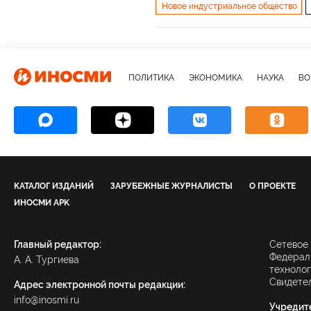
Новое индустриальное общество
Олимп-Бизнес
Экономические те
ПОЛИТИКА
ЭКОНОМИКА
НАУКА
ВО
КАТАЛОГ ИЗДАНИЙ
ЗАРУБЕЖНЫЕ ЖУРНАЛИСТЫ
О ПРОЕКТЕ
ИНОСМИ APK
Главный редактор:
Сетевое
Федераль
А. А. Тургиева
технолог
Свидетел
Адрес электронной почты редакции:
info@inosmi.ru
Учредит