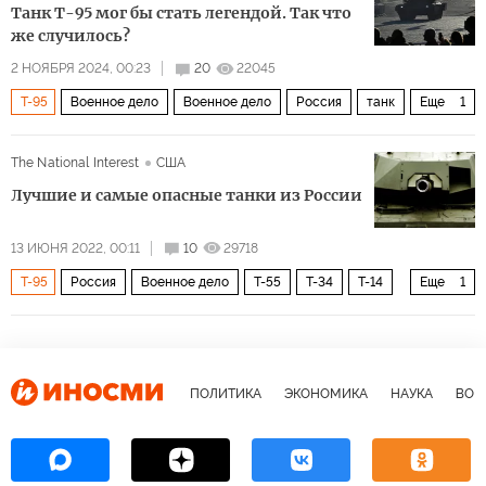
Танк Т-95 мог бы стать легендой. Так что
же случилось?
2 НОЯБРЯ 2024, 00:23
20
22045
Т-95
Военное дело
Военное дело
Россия
танк
Еще
1
Т-14 «Армата
The National Interest
США
Лучшие и самые опасные танки из России
13 ИЮНЯ 2022, 00:11
10
29718
Т-95
Россия
Военное дело
Т-55
Т-34
Т-14
Еще
1
Т-90
ПОЛИТИКА
ЭКОНОМИКА
НАУКА
ВОЕ